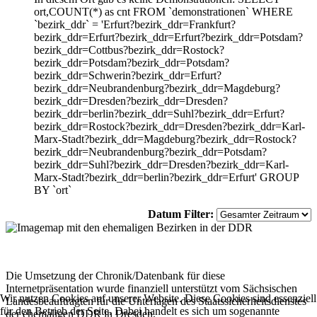
ort,COUNT(*) as cnt FROM `demonstrationen` WHERE
`bezirk_ddr` = 'Erfurt?bezirk_ddr=Frankfurt?
bezirk_ddr=Erfurt?bezirk_ddr=Erfurt?bezirk_ddr=Potsdam?
bezirk_ddr=Cottbus?bezirk_ddr=Rostock?
bezirk_ddr=Potsdam?bezirk_ddr=Potsdam?
bezirk_ddr=Schwerin?bezirk_ddr=Erfurt?
bezirk_ddr=Neubrandenburg?bezirk_ddr=Magdeburg?
bezirk_ddr=Dresden?bezirk_ddr=Dresden?
bezirk_ddr=berlin?bezirk_ddr=Suhl?bezirk_ddr=Erfurt?
bezirk_ddr=Rostock?bezirk_ddr=Dresden?bezirk_ddr=Karl-
Marx-Stadt?bezirk_ddr=Magdeburg?bezirk_ddr=Rostock?
bezirk_ddr=Neubrandenburg?bezirk_ddr=Potsdam?
bezirk_ddr=Suhl?bezirk_ddr=Dresden?bezirk_ddr=Karl-
Marx-Stadt?bezirk_ddr=berlin?bezirk_ddr=Erfurt' GROUP
BY `ort`
Datum Filter:
Die Umsetzung der Chronik/Datenbank für diese
Internetpräsentation wurde finanziell unterstützt vom Sächsischen
Wir nutzen Cookies auf unserer Website. Diese Cookies sind essenziell
Landesbeauftragten für die Unterlagen des Staatssicherheitsdienstes
für den Betrieb der Seite. Dabei handelt es sich um sogenannte
der ehemaligen DDR in Dresden.