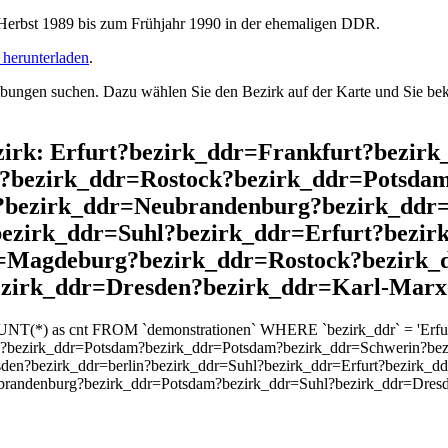
rbst 1989 bis zum Frühjahr 1990 in der ehemaligen DDR.
herunterladen
.
ngen suchen. Dazu wählen Sie den Bezirk auf der Karte und Sie beko
ezirk: Erfurt?bezirk_ddr=Frankfurt?bezir
s?bezirk_ddr=Rostock?bezirk_ddr=Potsda
t?bezirk_ddr=Neubrandenburg?bezirk_dd
bezirk_ddr=Suhl?bezirk_ddr=Erfurt?bezir
r=Magdeburg?bezirk_ddr=Rostock?bezirk
zirk_ddr=Dresden?bezirk_ddr=Karl-Marx-
UNT(*) as cnt FROM `demonstrationen` WHERE `bezirk_ddr` = 'Erfurt
k?bezirk_ddr=Potsdam?bezirk_ddr=Potsdam?bezirk_ddr=Schwerin?bez
en?bezirk_ddr=berlin?bezirk_ddr=Suhl?bezirk_ddr=Erfurt?bezirk_d
randenburg?bezirk_ddr=Potsdam?bezirk_ddr=Suhl?bezirk_ddr=Dresd