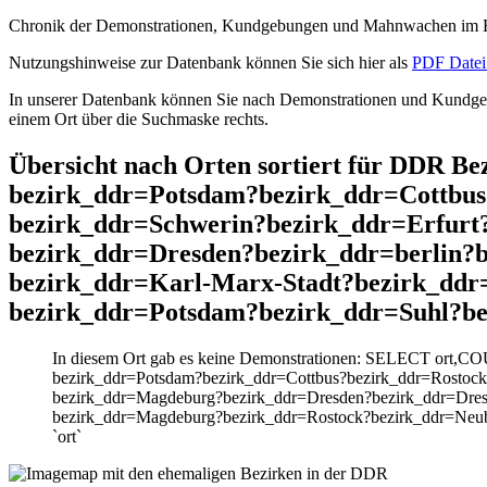
Chronik der Demonstrationen, Kundgebungen und Mahnwachen im He
Nutzungshinweise zur Datenbank können Sie sich hier als
PDF Datei 
In unserer Datenbank können Sie nach Demonstrationen und Kundgebu
einem Ort über die Suchmaske rechts.
Übersicht nach Orten sortiert für DDR B
bezirk_ddr=Potsdam?bezirk_ddr=Cottbu
bezirk_ddr=Schwerin?bezirk_ddr=Erfur
bezirk_ddr=Dresden?bezirk_ddr=berlin?
bezirk_ddr=Karl-Marx-Stadt?bezirk_dd
bezirk_ddr=Potsdam?bezirk_ddr=Suhl?be
In diesem Ort gab es keine Demonstrationen: SELECT ort,CO
bezirk_ddr=Potsdam?bezirk_ddr=Cottbus?bezirk_ddr=Rostoc
bezirk_ddr=Magdeburg?bezirk_ddr=Dresden?bezirk_ddr=Dresd
bezirk_ddr=Magdeburg?bezirk_ddr=Rostock?bezirk_ddr=Neub
`ort`