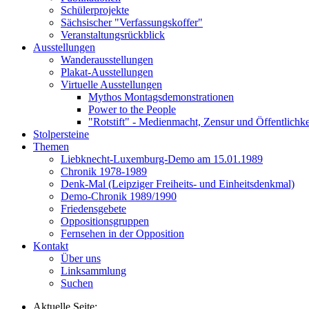
Schülerprojekte
Sächsischer "Verfassungskoffer"
Veranstaltungsrückblick
Ausstellungen
Wanderausstellungen
Plakat-Ausstellungen
Virtuelle Ausstellungen
Mythos Montagsdemonstrationen
Power to the People
"Rotstift" - Medienmacht, Zensur und Öffentlichk
Stolpersteine
Themen
Liebknecht-Luxemburg-Demo am 15.01.1989
Chronik 1978-1989
Denk-Mal (Leipziger Freiheits- und Einheitsdenkmal)
Demo-Chronik 1989/1990
Friedensgebete
Oppositionsgruppen
Fernsehen in der Opposition
Kontakt
Über uns
Linksammlung
Suchen
Aktuelle Seite: