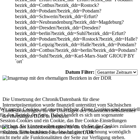
bezirk_ddr=Cottbus?bezirk_ddr=Rostock?
bezirk_ddr=Potsdam?bezirk_ddr=Potsdam?
bezirk_ddr=Schwerin?bezirk_ddr=Erfurt?
bezirk_ddr=Neubrandenburg?bezirk_ddr=Magdeburg?
bezirk_ddr=Dresden?bezirk_ddr=Dresden?
bezirk_ddr=berlin?bezirk_ddr=Suhl?bezirk_ddr=Erfurt?
bezirk_ddr=Potsdam?bezirk_ddr=Rostock?bezirk_ddr=Halle?
bezirk_ddr=Leipzig?bezirk_ddr=Halle?bezirk_ddr=Potsdam?
bezirk_ddr=Cottbus?bezirk_ddr=berlin?bezirk_ddr=Potsdam?
bezirk_ddr=Suhl?bezirk_ddr=Karl-Marx-Stadt' GROUP BY
`ort`
Datum Filter:
Die Umsetzung der Chronik/Datenbank für diese
Internetpräsentation wurde finanziell unterstützt vom Sächsischen
Wir nutzen Cookies auf unserer Website. Diese Cookies sind essenziell
Landesbeauftragten für die Unterlagen des Staatssicherheitsdienstes
für den Betrieb der Seite. Dabei handelt es sich um sogenannte
der ehemaligen DDR in Dresden.
Session-Cookies und ein Cookie, das Ihre Cookie-Einstellungen
speichert. Sie können selbst entscheiden, ob Sie die Cookies zulassen
möchten. Bitte beachten Sie, dass bei einer Ablehnung womöglich
nicht mehr alle Funktionalitäten der Seite zur Verfügung stehen.