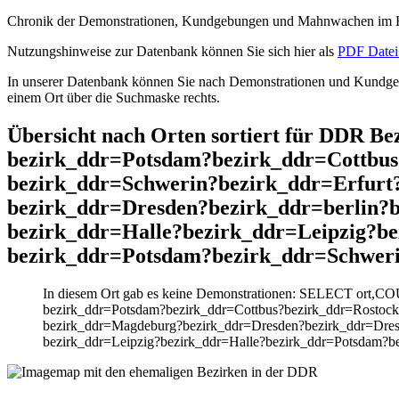
Chronik der Demonstrationen, Kundgebungen und Mahnwachen im He
Nutzungshinweise zur Datenbank können Sie sich hier als
PDF Datei 
In unserer Datenbank können Sie nach Demonstrationen und Kundgebu
einem Ort über die Suchmaske rechts.
Übersicht nach Orten sortiert für DDR B
bezirk_ddr=Potsdam?bezirk_ddr=Cottbu
bezirk_ddr=Schwerin?bezirk_ddr=Erfur
bezirk_ddr=Dresden?bezirk_ddr=berlin?
bezirk_ddr=Halle?bezirk_ddr=Leipzig?b
bezirk_ddr=Potsdam?bezirk_ddr=Schweri
In diesem Ort gab es keine Demonstrationen: SELECT ort,CO
bezirk_ddr=Potsdam?bezirk_ddr=Cottbus?bezirk_ddr=Rostoc
bezirk_ddr=Magdeburg?bezirk_ddr=Dresden?bezirk_ddr=Dresd
bezirk_ddr=Leipzig?bezirk_ddr=Halle?bezirk_ddr=Potsdam?b