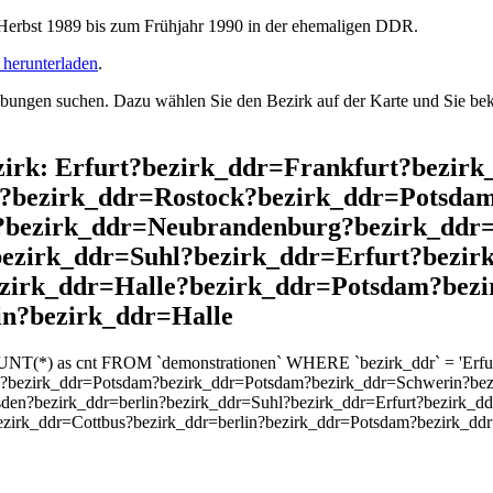
rbst 1989 bis zum Frühjahr 1990 in der ehemaligen DDR.
herunterladen
.
ngen suchen. Dazu wählen Sie den Bezirk auf der Karte und Sie beko
ezirk: Erfurt?bezirk_ddr=Frankfurt?bezir
s?bezirk_ddr=Rostock?bezirk_ddr=Potsda
t?bezirk_ddr=Neubrandenburg?bezirk_dd
bezirk_ddr=Suhl?bezirk_ddr=Erfurt?bezi
ezirk_ddr=Halle?bezirk_ddr=Potsdam?bezi
n?bezirk_ddr=Halle
UNT(*) as cnt FROM `demonstrationen` WHERE `bezirk_ddr` = 'Erfurt
k?bezirk_ddr=Potsdam?bezirk_ddr=Potsdam?bezirk_ddr=Schwerin?bez
en?bezirk_ddr=berlin?bezirk_ddr=Suhl?bezirk_ddr=Erfurt?bezirk_d
ezirk_ddr=Cottbus?bezirk_ddr=berlin?bezirk_ddr=Potsdam?bezirk_d