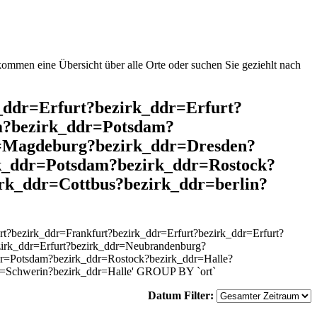
mmen eine Übersicht über alle Orte oder suchen Sie geziehlt nach
k_ddr=Erfurt?bezirk_ddr=Erfurt?
m?bezirk_ddr=Potsdam?
r=Magdeburg?bezirk_ddr=Dresden?
rk_ddr=Potsdam?bezirk_ddr=Rostock?
rk_ddr=Cottbus?bezirk_ddr=berlin?
?bezirk_ddr=Frankfurt?bezirk_ddr=Erfurt?bezirk_ddr=Erfurt?
irk_ddr=Erfurt?bezirk_ddr=Neubrandenburg?
dr=Potsdam?bezirk_ddr=Rostock?bezirk_ddr=Halle?
dr=Schwerin?bezirk_ddr=Halle' GROUP BY `ort`
Datum Filter: