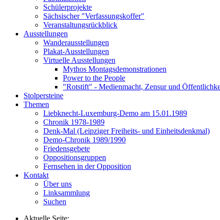
Schülerprojekte
Sächsischer "Verfassungskoffer"
Veranstaltungsrückblick
Ausstellungen
Wanderausstellungen
Plakat-Ausstellungen
Virtuelle Ausstellungen
Mythos Montagsdemonstrationen
Power to the People
"Rotstift" - Medienmacht, Zensur und Öffentlichk
Stolpersteine
Themen
Liebknecht-Luxemburg-Demo am 15.01.1989
Chronik 1978-1989
Denk-Mal (Leipziger Freiheits- und Einheitsdenkmal)
Demo-Chronik 1989/1990
Friedensgebete
Oppositionsgruppen
Fernsehen in der Opposition
Kontakt
Über uns
Linksammlung
Suchen
Aktuelle Seite: