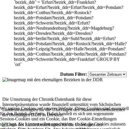
`bezirk_ddr` = 'Erfurt?bezirk_ddr=Frankfurt?
bezirk_ddr=Erfurt?bezirk_ddr=Erfurt?bezirk_ddr=Potsdam?
bezirk_ddr=Cottbus?bezirk_ddr=Rostock?
bezirk_ddr=Potsdam?bezirk_ddr=Potsdam?
bezirk_ddr=Schwerin?bezirk_ddr=Erfurt?
bezirk_ddr=Neubrandenburg?bezirk_ddr=Magdeburg?
bezirk_ddr=Dresden?bezirk_ddr=Dresden?
bezirk_ddr=berlin?bezirk_ddr=Suhl?bezirk_ddr=Erfurt?
bezirk_ddr=Potsdam?bezirk_ddr=Rostock?bezirk_ddr=Halle?
bezirk_ddr=Leipzig?bezirk_ddr=Halle?bezirk_ddr=Potsdam?
bezirk_ddr=Cottbus?bezirk_ddr=berlin?bezirk_ddr=Potsdam?
bezirk_ddr=Schwerin?bezirk_ddr=Frankfurt' GROUP BY
`ort`
Datum Filter:
Die Umsetzung der Chronik/Datenbank für diese
Internetpräsentation wurde finanziell unterstützt vom Sächsischen
Wir nutzen Cookies auf unserer Website. Diese Cookies sind essenziell
Landesbeauftragten für die Unterlagen des Staatssicherheitsdienstes
für den Betrieb der Seite. Dabei handelt es sich um sogenannte
der ehemaligen DDR in Dresden.
Session-Cookies und ein Cookie, das Ihre Cookie-Einstellungen
speichert. Sie können selbst entscheiden, ob Sie die Cookies zulassen