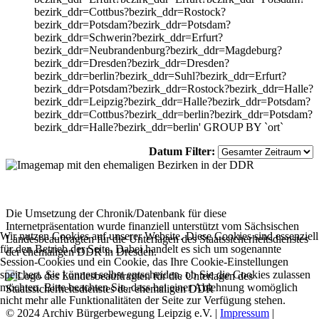
bezirk_ddr=Cottbus?bezirk_ddr=Rostock?
bezirk_ddr=Potsdam?bezirk_ddr=Potsdam?
bezirk_ddr=Schwerin?bezirk_ddr=Erfurt?
bezirk_ddr=Neubrandenburg?bezirk_ddr=Magdeburg?
bezirk_ddr=Dresden?bezirk_ddr=Dresden?
bezirk_ddr=berlin?bezirk_ddr=Suhl?bezirk_ddr=Erfurt?
bezirk_ddr=Potsdam?bezirk_ddr=Rostock?bezirk_ddr=Halle?
bezirk_ddr=Leipzig?bezirk_ddr=Halle?bezirk_ddr=Potsdam?
bezirk_ddr=Cottbus?bezirk_ddr=berlin?bezirk_ddr=Potsdam?
bezirk_ddr=Halle?bezirk_ddr=berlin' GROUP BY `ort`
Datum Filter:
Die Umsetzung der Chronik/Datenbank für diese
Internetpräsentation wurde finanziell unterstützt vom Sächsischen
Wir nutzen Cookies auf unserer Website. Diese Cookies sind essenziell
Landesbeauftragten für die Unterlagen des Staatssicherheitsdienstes
für den Betrieb der Seite. Dabei handelt es sich um sogenannte
der ehemaligen DDR in Dresden.
Session-Cookies und ein Cookie, das Ihre Cookie-Einstellungen
speichert. Sie können selbst entscheiden, ob Sie die Cookies zulassen
möchten. Bitte beachten Sie, dass bei einer Ablehnung womöglich
nicht mehr alle Funktionalitäten der Seite zur Verfügung stehen.
© 2024 Archiv Bürgerbewegung Leipzig e.V. |
Impressum
|