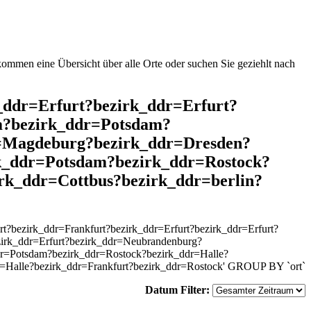
mmen eine Übersicht über alle Orte oder suchen Sie geziehlt nach
k_ddr=Erfurt?bezirk_ddr=Erfurt?
m?bezirk_ddr=Potsdam?
r=Magdeburg?bezirk_ddr=Dresden?
rk_ddr=Potsdam?bezirk_ddr=Rostock?
rk_ddr=Cottbus?bezirk_ddr=berlin?
?bezirk_ddr=Frankfurt?bezirk_ddr=Erfurt?bezirk_ddr=Erfurt?
irk_ddr=Erfurt?bezirk_ddr=Neubrandenburg?
dr=Potsdam?bezirk_ddr=Rostock?bezirk_ddr=Halle?
r=Halle?bezirk_ddr=Frankfurt?bezirk_ddr=Rostock' GROUP BY `ort`
Datum Filter: