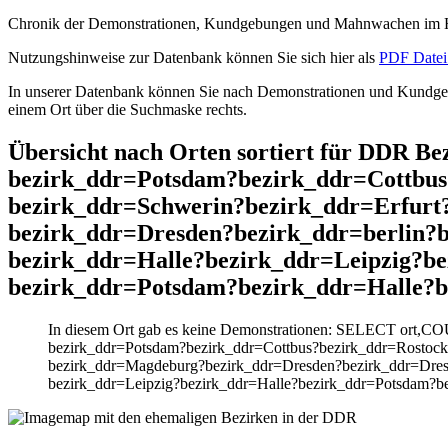
Chronik der Demonstrationen, Kundgebungen und Mahnwachen im He
Nutzungshinweise zur Datenbank können Sie sich hier als
PDF Datei 
In unserer Datenbank können Sie nach Demonstrationen und Kundgebu
einem Ort über die Suchmaske rechts.
Übersicht nach Orten sortiert für DDR B
bezirk_ddr=Potsdam?bezirk_ddr=Cottbu
bezirk_ddr=Schwerin?bezirk_ddr=Erfur
bezirk_ddr=Dresden?bezirk_ddr=berlin?
bezirk_ddr=Halle?bezirk_ddr=Leipzig?b
bezirk_ddr=Potsdam?bezirk_ddr=Halle?b
In diesem Ort gab es keine Demonstrationen: SELECT ort,CO
bezirk_ddr=Potsdam?bezirk_ddr=Cottbus?bezirk_ddr=Rostoc
bezirk_ddr=Magdeburg?bezirk_ddr=Dresden?bezirk_ddr=Dresd
bezirk_ddr=Leipzig?bezirk_ddr=Halle?bezirk_ddr=Potsdam?b