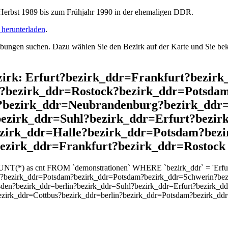
rbst 1989 bis zum Frühjahr 1990 in der ehemaligen DDR.
herunterladen
.
ngen suchen. Dazu wählen Sie den Bezirk auf der Karte und Sie beko
ezirk: Erfurt?bezirk_ddr=Frankfurt?bezir
s?bezirk_ddr=Rostock?bezirk_ddr=Potsda
t?bezirk_ddr=Neubrandenburg?bezirk_dd
bezirk_ddr=Suhl?bezirk_ddr=Erfurt?bezi
ezirk_ddr=Halle?bezirk_ddr=Potsdam?bezi
ezirk_ddr=Frankfurt?bezirk_ddr=Rostock
UNT(*) as cnt FROM `demonstrationen` WHERE `bezirk_ddr` = 'Erfurt
k?bezirk_ddr=Potsdam?bezirk_ddr=Potsdam?bezirk_ddr=Schwerin?bez
en?bezirk_ddr=berlin?bezirk_ddr=Suhl?bezirk_ddr=Erfurt?bezirk_d
ezirk_ddr=Cottbus?bezirk_ddr=berlin?bezirk_ddr=Potsdam?bezirk_dd