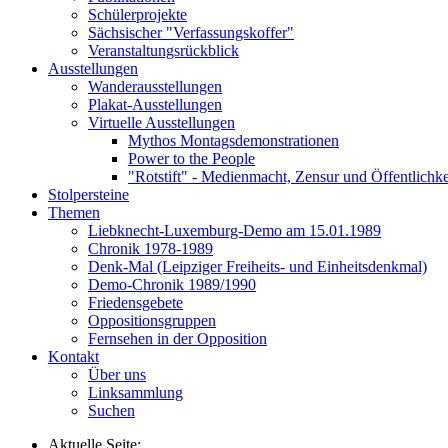
Schülerprojekte
Sächsischer "Verfassungskoffer"
Veranstaltungsrückblick
Ausstellungen
Wanderausstellungen
Plakat-Ausstellungen
Virtuelle Ausstellungen
Mythos Montagsdemonstrationen
Power to the People
"Rotstift" - Medienmacht, Zensur und Öffentlichk
Stolpersteine
Themen
Liebknecht-Luxemburg-Demo am 15.01.1989
Chronik 1978-1989
Denk-Mal (Leipziger Freiheits- und Einheitsdenkmal)
Demo-Chronik 1989/1990
Friedensgebete
Oppositionsgruppen
Fernsehen in der Opposition
Kontakt
Über uns
Linksammlung
Suchen
Aktuelle Seite: