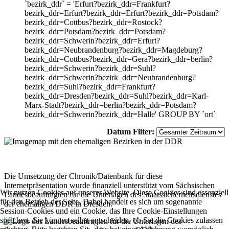
`bezirk_ddr` = 'Erfurt?bezirk_ddr=Frankfurt?
bezirk_ddr=Erfurt?bezirk_ddr=Erfurt?bezirk_ddr=Potsdam?
bezirk_ddr=Cottbus?bezirk_ddr=Rostock?
bezirk_ddr=Potsdam?bezirk_ddr=Potsdam?
bezirk_ddr=Schwerin?bezirk_ddr=Erfurt?
bezirk_ddr=Neubrandenburg?bezirk_ddr=Magdeburg?
bezirk_ddr=Cottbus?bezirk_ddr=Gera?bezirk_ddr=berlin?
bezirk_ddr=Schwerin?bezirk_ddr=Suhl?
bezirk_ddr=Schwerin?bezirk_ddr=Neubrandenburg?
bezirk_ddr=Suhl?bezirk_ddr=Frankfurt?
bezirk_ddr=Dresden?bezirk_ddr=Suhl?bezirk_ddr=Karl-
Marx-Stadt?bezirk_ddr=berlin?bezirk_ddr=Potsdam?
bezirk_ddr=Schwerin?bezirk_ddr=Halle' GROUP BY `ort`
Datum Filter:
Die Umsetzung der Chronik/Datenbank für diese
Internetpräsentation wurde finanziell unterstützt vom Sächsischen
Wir nutzen Cookies auf unserer Website. Diese Cookies sind essenziell
Landesbeauftragten für die Unterlagen des Staatssicherheitsdienstes
für den Betrieb der Seite. Dabei handelt es sich um sogenannte
der ehemaligen DDR in Dresden.
Session-Cookies und ein Cookie, das Ihre Cookie-Einstellungen
speichert. Sie können selbst entscheiden, ob Sie die Cookies zulassen