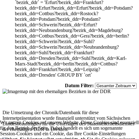
`bezirk_ddr` = 'Erfurt?bezirk_ddr=Frankfurt?
bezirk_ddr=Erfurt?bezirk_ddr=Erfurt?bezirk_ddr=Potsdam?
bezirk_ddr=Cottbus?bezirk_ddr=Rostock?
bezirk_ddr=Potsdam?bezirk_ddr=Potsdam?
bezirk_ddr=Schwerin?bezirk_ddr=Erfurt?
bezirk_ddr=Neubrandenburg?bezirk_ddr=Magdeburg?
bezirk_ddr=Cottbus?bezirk_ddr=Gera?bezirk_ddr=berlin?
bezirk_ddr=Schwerin?bezirk_ddr=Suhl?
bezirk_ddr=Schwerin?bezirk_ddr=Neubrandenburg?
bezirk_ddr=Suhl?bezirk_ddr=Frankfurt?
bezirk_ddr=Dresden?bezirk_ddr=Suhl?bezirk_ddr=Karl-
Marx-Stadt?bezirk_ddr=berlin?bezirk_ddr=Cottbus?
bezirk_ddr=Frankfurt?bezirk_ddr=Leipzig?
bezirk_ddr=Dresden' GROUP BY `ort`
Datum Filter:
Die Umsetzung der Chronik/Datenbank für diese
Internetpräsentation wurde finanziell unterstützt vom Sächsischen
Wir nutzen Cookies auf unserer Website. Diese Cookies sind essenziell
Landesbeauftragten für die Unterlagen des Staatssicherheitsdienstes
für den Betrieb der Seite. Dabei handelt es sich um sogenannte
der ehemaligen DDR in Dresden.
Session-Cookies und ein Cookie, das Ihre Cookie-Einstellungen