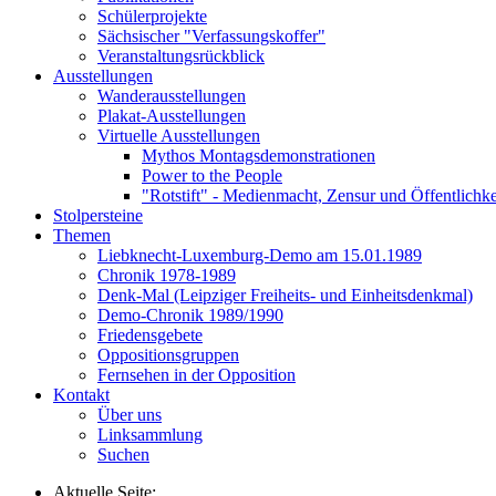
Schülerprojekte
Sächsischer "Verfassungskoffer"
Veranstaltungsrückblick
Ausstellungen
Wanderausstellungen
Plakat-Ausstellungen
Virtuelle Ausstellungen
Mythos Montagsdemonstrationen
Power to the People
"Rotstift" - Medienmacht, Zensur und Öffentlichk
Stolpersteine
Themen
Liebknecht-Luxemburg-Demo am 15.01.1989
Chronik 1978-1989
Denk-Mal (Leipziger Freiheits- und Einheitsdenkmal)
Demo-Chronik 1989/1990
Friedensgebete
Oppositionsgruppen
Fernsehen in der Opposition
Kontakt
Über uns
Linksammlung
Suchen
Aktuelle Seite: