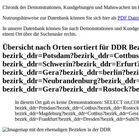
Chronik der Demonstrationen, Kundgebungen und Mahnwachen im He
Nutzungshinweise zur Datenbank können Sie sich hier als
PDF Datei 
In unserer Datenbank können Sie nach Demonstrationen und Kundgebu
einem Ort über die Suchmaske rechts.
Übersicht nach Orten sortiert für DDR B
bezirk_ddr=Potsdam?bezirk_ddr=Cottbu
bezirk_ddr=Schwerin?bezirk_ddr=Erfur
bezirk_ddr=Gera?bezirk_ddr=berlin?bez
bezirk_ddr=Neubrandenburg?bezirk_ddr=
bezirk_ddr=Gera?bezirk_ddr=Rostock?be
In diesem Ort gab es keine Demonstrationen: SELECT ort,CO
bezirk_ddr=Potsdam?bezirk_ddr=Cottbus?bezirk_ddr=Rostoc
bezirk_ddr=Magdeburg?bezirk_ddr=Cottbus?bezirk_ddr=Gera
bezirk_ddr=Frankfurt?bezirk_ddr=Dresden?bezirk_ddr=Suhl?