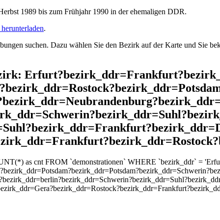
rbst 1989 bis zum Frühjahr 1990 in der ehemaligen DDR.
herunterladen
.
ngen suchen. Dazu wählen Sie den Bezirk auf der Karte und Sie beko
ezirk: Erfurt?bezirk_ddr=Frankfurt?bezir
s?bezirk_ddr=Rostock?bezirk_ddr=Potsda
t?bezirk_ddr=Neubrandenburg?bezirk_ddr
irk_ddr=Schwerin?bezirk_ddr=Suhl?bezir
Suhl?bezirk_ddr=Frankfurt?bezirk_ddr=
zirk_ddr=Frankfurt?bezirk_ddr=Rostock?
UNT(*) as cnt FROM `demonstrationen` WHERE `bezirk_ddr` = 'Erfurt
k?bezirk_ddr=Potsdam?bezirk_ddr=Potsdam?bezirk_ddr=Schwerin?bez
?bezirk_ddr=berlin?bezirk_ddr=Schwerin?bezirk_ddr=Suhl?bezirk_d
bezirk_ddr=Gera?bezirk_ddr=Rostock?bezirk_ddr=Frankfurt?bezirk_d