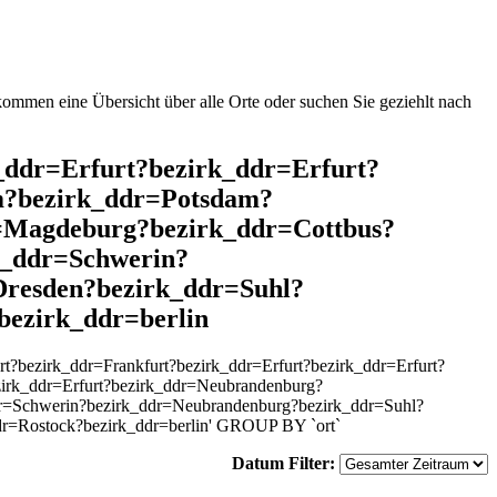
mmen eine Übersicht über alle Orte oder suchen Sie geziehlt nach
k_ddr=Erfurt?bezirk_ddr=Erfurt?
m?bezirk_ddr=Potsdam?
=Magdeburg?bezirk_ddr=Cottbus?
k_ddr=Schwerin?
Dresden?bezirk_ddr=Suhl?
bezirk_ddr=berlin
?bezirk_ddr=Frankfurt?bezirk_ddr=Erfurt?bezirk_ddr=Erfurt?
irk_ddr=Erfurt?bezirk_ddr=Neubrandenburg?
dr=Schwerin?bezirk_ddr=Neubrandenburg?bezirk_ddr=Suhl?
dr=Rostock?bezirk_ddr=berlin' GROUP BY `ort`
Datum Filter: