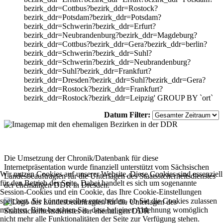
bezirk_ddr=Cottbus?bezirk_ddr=Rostock?
bezirk_ddr=Potsdam?bezirk_ddr=Potsdam?
bezirk_ddr=Schwerin?bezirk_ddr=Erfurt?
bezirk_ddr=Neubrandenburg?bezirk_ddr=Magdeburg?
bezirk_ddr=Cottbus?bezirk_ddr=Gera?bezirk_ddr=berlin?
bezirk_ddr=Schwerin?bezirk_ddr=Suhl?
bezirk_ddr=Schwerin?bezirk_ddr=Neubrandenburg?
bezirk_ddr=Suhl?bezirk_ddr=Frankfurt?
bezirk_ddr=Dresden?bezirk_ddr=Suhl?bezirk_ddr=Gera?
bezirk_ddr=Rostock?bezirk_ddr=Frankfurt?
bezirk_ddr=Rostock?bezirk_ddr=Leipzig' GROUP BY `ort`
Datum Filter:
Die Umsetzung der Chronik/Datenbank für diese
Internetpräsentation wurde finanziell unterstützt vom Sächsischen
Wir nutzen Cookies auf unserer Website. Diese Cookies sind essenziell
Landesbeauftragten für die Unterlagen des Staatssicherheitsdienstes
für den Betrieb der Seite. Dabei handelt es sich um sogenannte
der ehemaligen DDR in Dresden.
Session-Cookies und ein Cookie, das Ihre Cookie-Einstellungen
speichert. Sie können selbst entscheiden, ob Sie die Cookies zulassen
möchten. Bitte beachten Sie, dass bei einer Ablehnung womöglich
nicht mehr alle Funktionalitäten der Seite zur Verfügung stehen.