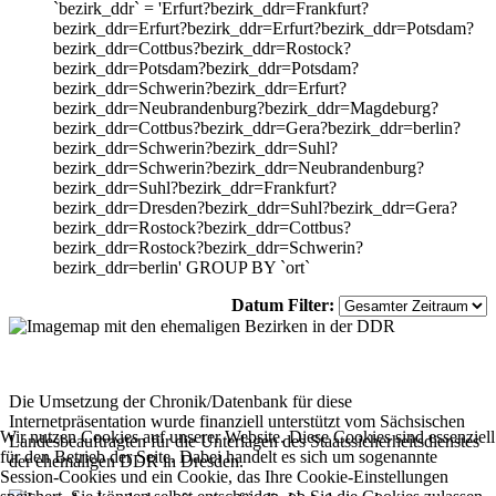
`bezirk_ddr` = 'Erfurt?bezirk_ddr=Frankfurt?
bezirk_ddr=Erfurt?bezirk_ddr=Erfurt?bezirk_ddr=Potsdam?
bezirk_ddr=Cottbus?bezirk_ddr=Rostock?
bezirk_ddr=Potsdam?bezirk_ddr=Potsdam?
bezirk_ddr=Schwerin?bezirk_ddr=Erfurt?
bezirk_ddr=Neubrandenburg?bezirk_ddr=Magdeburg?
bezirk_ddr=Cottbus?bezirk_ddr=Gera?bezirk_ddr=berlin?
bezirk_ddr=Schwerin?bezirk_ddr=Suhl?
bezirk_ddr=Schwerin?bezirk_ddr=Neubrandenburg?
bezirk_ddr=Suhl?bezirk_ddr=Frankfurt?
bezirk_ddr=Dresden?bezirk_ddr=Suhl?bezirk_ddr=Gera?
bezirk_ddr=Rostock?bezirk_ddr=Cottbus?
bezirk_ddr=Rostock?bezirk_ddr=Schwerin?
bezirk_ddr=berlin' GROUP BY `ort`
Datum Filter:
Die Umsetzung der Chronik/Datenbank für diese
Internetpräsentation wurde finanziell unterstützt vom Sächsischen
Wir nutzen Cookies auf unserer Website. Diese Cookies sind essenziell
Landesbeauftragten für die Unterlagen des Staatssicherheitsdienstes
für den Betrieb der Seite. Dabei handelt es sich um sogenannte
der ehemaligen DDR in Dresden.
Session-Cookies und ein Cookie, das Ihre Cookie-Einstellungen