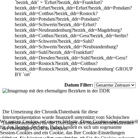
`bezirk_ddr` = 'Erfurt?bezirk_ddr=Frankfurt?
bezirk_ddr=Erfurt?bezirk_ddr=Erfurt?bezirk_ddr=Potsdam?
bezirk_ddr=Cottbus?bezirk_ddr=Rostock?
bezirk_ddr=Potsdam?bezirk_ddr=Potsdam?
bezirk_ddr=Schwerin?bezirk_ddr=Erfurt?
bezirk_ddr=Neubrandenburg?bezirk_ddr=Magdeburg?
bezirk_ddr=Cottbus?bezirk_ddr=Gera?bezirk_ddr=berlin?
bezirk_ddr=Schwerin?bezirk_ddr=Suhl?
bezirk_ddr=Schwerin?bezirk_ddr=Neubrandenburg?
bezirk_ddr=Suhl?bezirk_ddr=Frankfurt?
bezirk_ddr=Dresden?bezirk_ddr=Suhl?bezirk_ddr=Gera?
bezirk_ddr=Rostock?bezirk_ddr=Cottbus?
bezirk_ddr=Rostock?bezirk_ddr=Neubrandenburg' GROUP
BY `ort`
Datum Filter:
Die Umsetzung der Chronik/Datenbank für diese
Internetpräsentation wurde finanziell unterstützt vom Sächsischen
Wir nutzen Cookies auf unserer Website. Diese Cookies sind essenziell
Landesbeauftragten für die Unterlagen des Staatssicherheitsdienstes
für den Betrieb der Seite. Dabei handelt es sich um sogenannte
der ehemaligen DDR in Dresden.
Session-Cookies und ein Cookie, das Ihre Cookie-Einstellungen