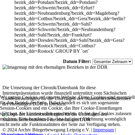
bezirk_ddr=Potsdam?bezirk_ddr=Potsdam?
bezirk_ddr=Schwerin?bezirk_ddr=Erfurt?
bezirk_ddr=Neubrandenburg?bezirk_ddr=Magdeburg?
bezirk_ddr=Cottbus?bezirk_ddr=Gera?bezirk_ddr=berlin?
bezirk_ddr=Schwerin?bezirk_ddr=Suhl?
bezirk_ddr=Schwerin?bezirk_ddr=Neubrandenburg?
bezirk_ddr=Suhl?bezirk_ddr=Frankfurt?
bezirk_ddr=Dresden?bezirk_ddr=Suhl?bezirk_ddr=Gera?
bezirk_ddr=Rostock?bezirk_ddr=Cottbus?
bezirk_ddr=Rostock' GROUP BY `ort`
Datum Filter:
Die Umsetzung der Chronik/Datenbank für diese
Internetpräsentation wurde finanziell unterstützt vom Sächsischen
Wir nutzen Cookies auf unserer Website. Diese Cookies sind essenziell
Landesbeauftragten für die Unterlagen des Staatssicherheitsdienstes
für den Betrieb der Seite. Dabei handelt es sich um sogenannte
der ehemaligen DDR in Dresden.
Session-Cookies und ein Cookie, das Ihre Cookie-Einstellungen
speichert. Sie können selbst entscheiden, ob Sie die Cookies zulassen
möchten. Bitte beachten Sie, dass bei einer Ablehnung womöglich
nicht mehr alle Funktionalitäten der Seite zur Verfügung stehen.
© 2024 Archiv Bürgerbewegung Leipzig e.V. |
Impressum
|
Akzeptieren
Ablehnen