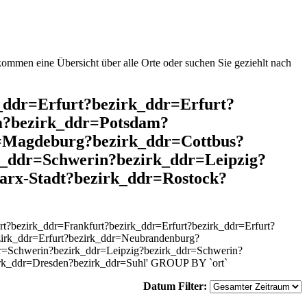
mmen eine Übersicht über alle Orte oder suchen Sie geziehlt nach
k_ddr=Erfurt?bezirk_ddr=Erfurt?
m?bezirk_ddr=Potsdam?
=Magdeburg?bezirk_ddr=Cottbus?
k_ddr=Schwerin?bezirk_ddr=Leipzig?
arx-Stadt?bezirk_ddr=Rostock?
?bezirk_ddr=Frankfurt?bezirk_ddr=Erfurt?bezirk_ddr=Erfurt?
irk_ddr=Erfurt?bezirk_ddr=Neubrandenburg?
r=Schwerin?bezirk_ddr=Leipzig?bezirk_ddr=Schwerin?
irk_ddr=Dresden?bezirk_ddr=Suhl' GROUP BY `ort`
Datum Filter: