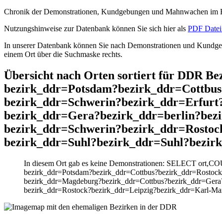
Chronik der Demonstrationen, Kundgebungen und Mahnwachen im He
Nutzungshinweise zur Datenbank können Sie sich hier als
PDF Datei 
In unserer Datenbank können Sie nach Demonstrationen und Kundgebu
einem Ort über die Suchmaske rechts.
Übersicht nach Orten sortiert für DDR B
bezirk_ddr=Potsdam?bezirk_ddr=Cottbu
bezirk_ddr=Schwerin?bezirk_ddr=Erfur
bezirk_ddr=Gera?bezirk_ddr=berlin?bez
bezirk_ddr=Schwerin?bezirk_ddr=Rostoc
bezirk_ddr=Suhl?bezirk_ddr=Suhl?bezir
In diesem Ort gab es keine Demonstrationen: SELECT ort,CO
bezirk_ddr=Potsdam?bezirk_ddr=Cottbus?bezirk_ddr=Rostoc
bezirk_ddr=Magdeburg?bezirk_ddr=Cottbus?bezirk_ddr=Gera?
bezirk_ddr=Rostock?bezirk_ddr=Leipzig?bezirk_ddr=Karl-Ma