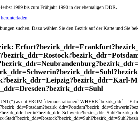
rbst 1989 bis zum Frühjahr 1990 in der ehemaligen DDR.
herunterladen
.
ngen suchen. Dazu wählen Sie den Bezirk auf der Karte und Sie beko
ezirk: Erfurt?bezirk_ddr=Frankfurt?bezir
s?bezirk_ddr=Rostock?bezirk_ddr=Potsda
t?bezirk_ddr=Neubrandenburg?bezirk_ddr
irk_ddr=Schwerin?bezirk_ddr=Suhl?bezir
k?bezirk_ddr=Leipzig?bezirk_ddr=Karl-M
k_ddr=Dresden?bezirk_ddr=Suhl
UNT(*) as cnt FROM `demonstrationen` WHERE `bezirk_ddr` = 'Erfurt
k?bezirk_ddr=Potsdam?bezirk_ddr=Potsdam?bezirk_ddr=Schwerin?bez
bezirk_ddr=berlin?bezirk_ddr=Schwerin?bezirk_ddr=Suhl?bezirk_dd
rx-Stadt?bezirk_ddr=Rostock?bezirk_ddr=Suhl?bezirk_ddr=Suhl?bez