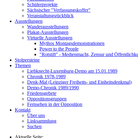
Schülerprojekte
Sächsischer "Verfassungskoffer"
Veranstaltungsrückblick
Ausstellungen
Wanderausstellungen
Plakat-Ausstellungen
Virtuelle Ausstellungen
Mythos Montagsdemonstrationen
Power to the People
"Rotstift" - Medienmacht, Zensur und Öffentlichk
Stolpersteine
Themen
Liebknecht-Luxemburg-Demo am 15.01.1989
Chronik 1978-1989
Denk-Mal (Leipziger Freiheits- und Einheitsdenkmal)
Demo-Chronik 1989/1990
Friedensgebete
Oppositionsgruppen
Fernsehen in der Opposition
Kontakt
Über uns
Linksammlung
Suchen
Aktuelle Seite: