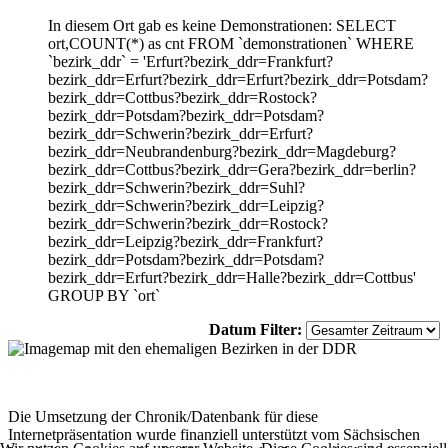
In diesem Ort gab es keine Demonstrationen: SELECT
ort,COUNT(*) as cnt FROM `demonstrationen` WHERE
`bezirk_ddr` = 'Erfurt?bezirk_ddr=Frankfurt?
bezirk_ddr=Erfurt?bezirk_ddr=Erfurt?bezirk_ddr=Potsdam?
bezirk_ddr=Cottbus?bezirk_ddr=Rostock?
bezirk_ddr=Potsdam?bezirk_ddr=Potsdam?
bezirk_ddr=Schwerin?bezirk_ddr=Erfurt?
bezirk_ddr=Neubrandenburg?bezirk_ddr=Magdeburg?
bezirk_ddr=Cottbus?bezirk_ddr=Gera?bezirk_ddr=berlin?
bezirk_ddr=Schwerin?bezirk_ddr=Suhl?
bezirk_ddr=Schwerin?bezirk_ddr=Leipzig?
bezirk_ddr=Schwerin?bezirk_ddr=Rostock?
bezirk_ddr=Leipzig?bezirk_ddr=Frankfurt?
bezirk_ddr=Potsdam?bezirk_ddr=Potsdam?
bezirk_ddr=Erfurt?bezirk_ddr=Halle?bezirk_ddr=Cottbus'
GROUP BY `ort`
Datum Filter:
Die Umsetzung der Chronik/Datenbank für diese
Internetpräsentation wurde finanziell unterstützt vom Sächsischen