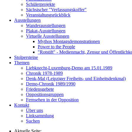
Schülerprojekte
Sächsischer "Verfassungskoffer"
Veranstaltungsrückblick
Ausstellungen
Wanderausstellungen
Plakat-Ausstellungen
Virtuelle Ausstellungen
Mythos Montagsdemonstrationen
Power to the People
"Rotstift" - Medienmacht, Zensur und Öffentlichk
Stolpersteine
Themen
Liebknecht-Luxemburg-Demo am 15.01.1989
Chronik 1978-1989
Denk-Mal (Leipziger Freiheits- und Einheitsdenkmal)
Demo-Chronik 1989/1990
Friedensgebete
Oppositionsgruppen
Fernsehen in der Opposition
Kontakt
Über uns
Linksammlung
Suchen
Aktuelle Seite: