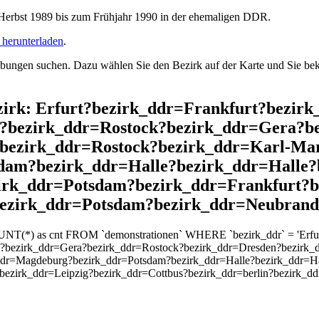
rbst 1989 bis zum Frühjahr 1990 in der ehemaligen DDR.
herunterladen
.
ngen suchen. Dazu wählen Sie den Bezirk auf der Karte und Sie beko
ezirk: Erfurt?bezirk_ddr=Frankfurt?bezir
?bezirk_ddr=Rostock?bezirk_ddr=Gera?b
?bezirk_ddr=Rostock?bezirk_ddr=Karl-Ma
dam?bezirk_ddr=Halle?bezirk_ddr=Halle
zirk_ddr=Potsdam?bezirk_ddr=Frankfurt?b
bezirk_ddr=Potsdam?bezirk_ddr=Neubrand
UNT(*) as cnt FROM `demonstrationen` WHERE `bezirk_ddr` = 'Erfurt
?bezirk_ddr=Gera?bezirk_ddr=Rostock?bezirk_ddr=Dresden?bezirk_d
ddr=Magdeburg?bezirk_ddr=Potsdam?bezirk_ddr=Halle?bezirk_ddr=Ha
?bezirk_ddr=Leipzig?bezirk_ddr=Cottbus?bezirk_ddr=berlin?bezirk_