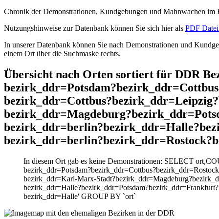
Chronik der Demonstrationen, Kundgebungen und Mahnwachen im He
Nutzungshinweise zur Datenbank können Sie sich hier als
PDF Datei 
In unserer Datenbank können Sie nach Demonstrationen und Kundgebu
einem Ort über die Suchmaske rechts.
Übersicht nach Orten sortiert für DDR B
bezirk_ddr=Potsdam?bezirk_ddr=Cottbus
bezirk_ddr=Cottbus?bezirk_ddr=Leipzig
bezirk_ddr=Magdeburg?bezirk_ddr=Pots
bezirk_ddr=berlin?bezirk_ddr=Halle?be
bezirk_ddr=berlin?bezirk_ddr=Rostock?
In diesem Ort gab es keine Demonstrationen: SELECT ort,CO
bezirk_ddr=Potsdam?bezirk_ddr=Cottbus?bezirk_ddr=Rostock
bezirk_ddr=Karl-Marx-Stadt?bezirk_ddr=Magdeburg?bezirk_
bezirk_ddr=Halle?bezirk_ddr=Potsdam?bezirk_ddr=Frankfurt
bezirk_ddr=Halle' GROUP BY `ort`