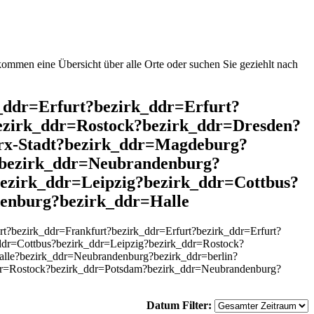
mmen eine Übersicht über alle Orte oder suchen Sie geziehlt nach
k_ddr=Erfurt?bezirk_ddr=Erfurt?
ezirk_ddr=Rostock?bezirk_ddr=Dresden?
rx-Stadt?bezirk_ddr=Magdeburg?
?bezirk_ddr=Neubrandenburg?
ezirk_ddr=Leipzig?bezirk_ddr=Cottbus?
enburg?bezirk_ddr=Halle
?bezirk_ddr=Frankfurt?bezirk_ddr=Erfurt?bezirk_ddr=Erfurt?
dr=Cottbus?bezirk_ddr=Leipzig?bezirk_ddr=Rostock?
lle?bezirk_ddr=Neubrandenburg?bezirk_ddr=berlin?
ddr=Rostock?bezirk_ddr=Potsdam?bezirk_ddr=Neubrandenburg?
Datum Filter: