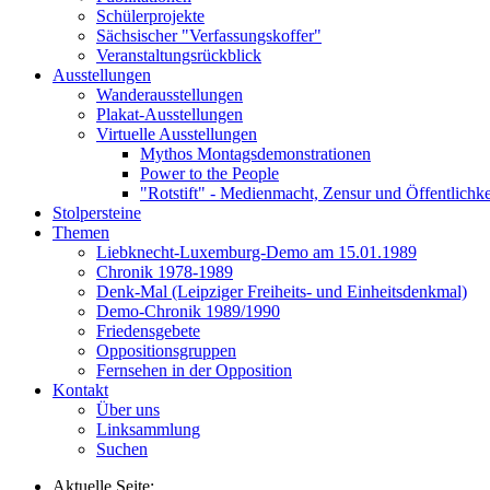
Schülerprojekte
Sächsischer "Verfassungskoffer"
Veranstaltungsrückblick
Ausstellungen
Wanderausstellungen
Plakat-Ausstellungen
Virtuelle Ausstellungen
Mythos Montagsdemonstrationen
Power to the People
"Rotstift" - Medienmacht, Zensur und Öffentlichk
Stolpersteine
Themen
Liebknecht-Luxemburg-Demo am 15.01.1989
Chronik 1978-1989
Denk-Mal (Leipziger Freiheits- und Einheitsdenkmal)
Demo-Chronik 1989/1990
Friedensgebete
Oppositionsgruppen
Fernsehen in der Opposition
Kontakt
Über uns
Linksammlung
Suchen
Aktuelle Seite: