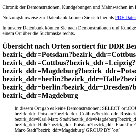
Chronik der Demonstrationen, Kundgebungen und Mahnwachen im He
Nutzungshinweise zur Datenbank können Sie sich hier als
PDF Datei 
In unserer Datenbank können Sie nach Demonstrationen und Kundgebu
einem Ort über die Suchmaske rechts.
Übersicht nach Orten sortiert für DDR B
bezirk_ddr=Potsdam?bezirk_ddr=Cottbus
bezirk_ddr=Cottbus?bezirk_ddr=Leipzig
bezirk_ddr=Magdeburg?bezirk_ddr=Pots
bezirk_ddr=berlin?bezirk_ddr=Halle?be
bezirk_ddr=berlin?bezirk_ddr=Dresden?
bezirk_ddr=Magdeburg
In diesem Ort gab es keine Demonstrationen: SELECT ort,CO
bezirk_ddr=Potsdam?bezirk_ddr=Cottbus?bezirk_ddr=Rostock
bezirk_ddr=Karl-Marx-Stadt?bezirk_ddr=Magdeburg?bezirk_
bezirk_ddr=Halle?bezirk_ddr=Potsdam?bezirk_ddr=Frankfurt?
Marx-Stadt?bezirk_ddr=Magdeburg' GROUP BY `ort`