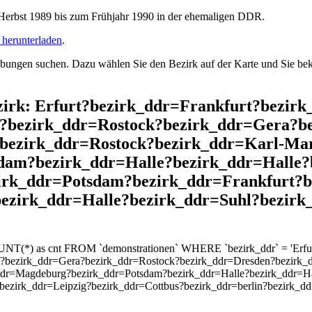
rbst 1989 bis zum Frühjahr 1990 in der ehemaligen DDR.
herunterladen
.
ngen suchen. Dazu wählen Sie den Bezirk auf der Karte und Sie beko
ezirk: Erfurt?bezirk_ddr=Frankfurt?bezir
?bezirk_ddr=Rostock?bezirk_ddr=Gera?b
?bezirk_ddr=Rostock?bezirk_ddr=Karl-Ma
dam?bezirk_ddr=Halle?bezirk_ddr=Halle
zirk_ddr=Potsdam?bezirk_ddr=Frankfurt?b
bezirk_ddr=Halle?bezirk_ddr=Suhl?bezirk
UNT(*) as cnt FROM `demonstrationen` WHERE `bezirk_ddr` = 'Erfurt
?bezirk_ddr=Gera?bezirk_ddr=Rostock?bezirk_ddr=Dresden?bezirk_d
ddr=Magdeburg?bezirk_ddr=Potsdam?bezirk_ddr=Halle?bezirk_ddr=Ha
bezirk_ddr=Leipzig?bezirk_ddr=Cottbus?bezirk_ddr=berlin?bezirk_d