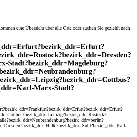
mmen eine Übersicht über alle Orte oder suchen Sie geziehlt nach
k_ddr=Erfurt?bezirk_ddr=Erfurt?
ezirk_ddr=Rostock?bezirk_ddr=Dresden?
rx-Stadt?bezirk_ddr=Magdeburg?
?bezirk_ddr=Neubrandenburg?
ezirk_ddr=Leipzig?bezirk_ddr=Cottbus?
_ddr=Karl-Marx-Stadt?
?bezirk_ddr=Frankfurt?bezirk_ddr=Erfurt?bezirk_ddr=Erfurt?
dr=Cottbus?bezirk_ddr=Leipzig?bezirk_ddr=Rostock?
lle?bezirk_ddr=Neubrandenburg?bezirk_ddr=berlin?
dr=Dresden?bezirk_ddr=Halle?bezirk_ddr=Suhl?bezirk_ddr=Karl-