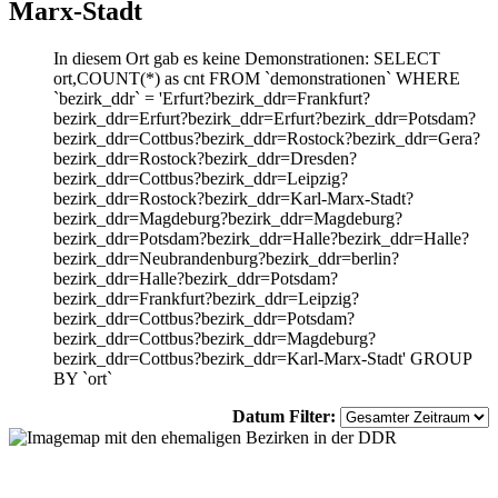
Marx-Stadt
In diesem Ort gab es keine Demonstrationen: SELECT
ort,COUNT(*) as cnt FROM `demonstrationen` WHERE
`bezirk_ddr` = 'Erfurt?bezirk_ddr=Frankfurt?
bezirk_ddr=Erfurt?bezirk_ddr=Erfurt?bezirk_ddr=Potsdam?
bezirk_ddr=Cottbus?bezirk_ddr=Rostock?bezirk_ddr=Gera?
bezirk_ddr=Rostock?bezirk_ddr=Dresden?
bezirk_ddr=Cottbus?bezirk_ddr=Leipzig?
bezirk_ddr=Rostock?bezirk_ddr=Karl-Marx-Stadt?
bezirk_ddr=Magdeburg?bezirk_ddr=Magdeburg?
bezirk_ddr=Potsdam?bezirk_ddr=Halle?bezirk_ddr=Halle?
bezirk_ddr=Neubrandenburg?bezirk_ddr=berlin?
bezirk_ddr=Halle?bezirk_ddr=Potsdam?
bezirk_ddr=Frankfurt?bezirk_ddr=Leipzig?
bezirk_ddr=Cottbus?bezirk_ddr=Potsdam?
bezirk_ddr=Cottbus?bezirk_ddr=Magdeburg?
bezirk_ddr=Cottbus?bezirk_ddr=Karl-Marx-Stadt' GROUP
BY `ort`
Datum Filter: