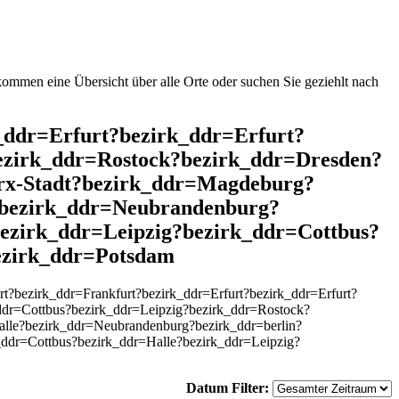
mmen eine Übersicht über alle Orte oder suchen Sie geziehlt nach
k_ddr=Erfurt?bezirk_ddr=Erfurt?
ezirk_ddr=Rostock?bezirk_ddr=Dresden?
rx-Stadt?bezirk_ddr=Magdeburg?
?bezirk_ddr=Neubrandenburg?
ezirk_ddr=Leipzig?bezirk_ddr=Cottbus?
ezirk_ddr=Potsdam
?bezirk_ddr=Frankfurt?bezirk_ddr=Erfurt?bezirk_ddr=Erfurt?
dr=Cottbus?bezirk_ddr=Leipzig?bezirk_ddr=Rostock?
lle?bezirk_ddr=Neubrandenburg?bezirk_ddr=berlin?
_ddr=Cottbus?bezirk_ddr=Halle?bezirk_ddr=Leipzig?
Datum Filter: