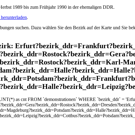
rbst 1989 bis zum Frühjahr 1990 in der ehemaligen DDR.
herunterladen
.
ngen suchen. Dazu wählen Sie den Bezirk auf der Karte und Sie beko
ezirk: Erfurt?bezirk_ddr=Frankfurt?bezir
?bezirk_ddr=Rostock?bezirk_ddr=Gera?b
?bezirk_ddr=Rostock?bezirk_ddr=Karl-Ma
dam?bezirk_ddr=Halle?bezirk_ddr=Halle
zirk_ddr=Potsdam?bezirk_ddr=Frankfurt?b
?bezirk_ddr=Halle?bezirk_ddr=Leipzig?b
UNT(*) as cnt FROM `demonstrationen` WHERE `bezirk_ddr` = 'Erfurt
?bezirk_ddr=Gera?bezirk_ddr=Rostock?bezirk_ddr=Dresden?bezirk_d
ddr=Magdeburg?bezirk_ddr=Potsdam?bezirk_ddr=Halle?bezirk_ddr=Ha
bezirk_ddr=Leipzig?bezirk_ddr=Cottbus?bezirk_ddr=Potsdam?bezirk