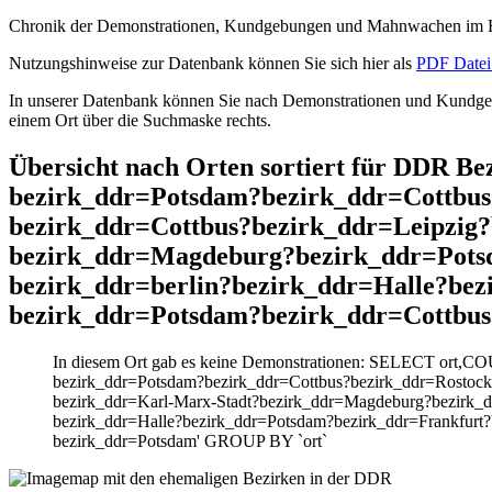
Chronik der Demonstrationen, Kundgebungen und Mahnwachen im He
Nutzungshinweise zur Datenbank können Sie sich hier als
PDF Datei 
In unserer Datenbank können Sie nach Demonstrationen und Kundgebu
einem Ort über die Suchmaske rechts.
Übersicht nach Orten sortiert für DDR B
bezirk_ddr=Potsdam?bezirk_ddr=Cottbus
bezirk_ddr=Cottbus?bezirk_ddr=Leipzig
bezirk_ddr=Magdeburg?bezirk_ddr=Pots
bezirk_ddr=berlin?bezirk_ddr=Halle?be
bezirk_ddr=Potsdam?bezirk_ddr=Cottbus
In diesem Ort gab es keine Demonstrationen: SELECT ort,CO
bezirk_ddr=Potsdam?bezirk_ddr=Cottbus?bezirk_ddr=Rostock
bezirk_ddr=Karl-Marx-Stadt?bezirk_ddr=Magdeburg?bezirk_
bezirk_ddr=Halle?bezirk_ddr=Potsdam?bezirk_ddr=Frankfurt?
bezirk_ddr=Potsdam' GROUP BY `ort`