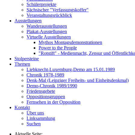
Schülerprojekte
Sächsischer "Verfassungskoffer"
Veranstaltungsrückblick
Ausstellungen
Wanderausstellungen
Plakat-Ausstellungen
Virtuelle Ausstellungen
Mythos Montagsdemonstrationen
Power to the People
"Rotstift" - Medienmacht, Zensur und Öffentlichk
Stolpersteine
Themen
Liebknecht-Luxemburg-Demo am 15.01.1989
Chronik 1978-1989
Denk-Mal (Leipziger Freiheits- und Einheitsdenkmal)
Demo-Chronik 1989/1990
Friedensgebete
Oppositionsgruppen
Fernsehen in der Opposition
Kontakt
Über uns
Linksammlung
Suchen
Aktuelle Seite: