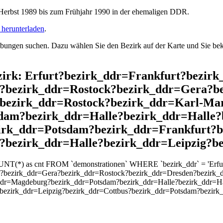
rbst 1989 bis zum Frühjahr 1990 in der ehemaligen DDR.
herunterladen
.
ngen suchen. Dazu wählen Sie den Bezirk auf der Karte und Sie beko
ezirk: Erfurt?bezirk_ddr=Frankfurt?bezir
?bezirk_ddr=Rostock?bezirk_ddr=Gera?b
?bezirk_ddr=Rostock?bezirk_ddr=Karl-Ma
dam?bezirk_ddr=Halle?bezirk_ddr=Halle
zirk_ddr=Potsdam?bezirk_ddr=Frankfurt?b
?bezirk_ddr=Halle?bezirk_ddr=Leipzig?b
UNT(*) as cnt FROM `demonstrationen` WHERE `bezirk_ddr` = 'Erfurt
?bezirk_ddr=Gera?bezirk_ddr=Rostock?bezirk_ddr=Dresden?bezirk_d
ddr=Magdeburg?bezirk_ddr=Potsdam?bezirk_ddr=Halle?bezirk_ddr=Ha
bezirk_ddr=Leipzig?bezirk_ddr=Cottbus?bezirk_ddr=Potsdam?bezirk