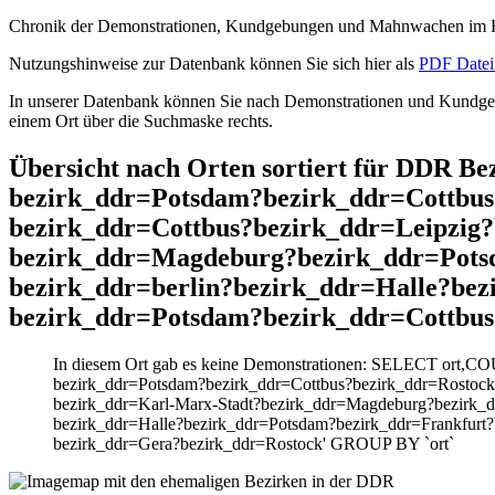
Chronik der Demonstrationen, Kundgebungen und Mahnwachen im He
Nutzungshinweise zur Datenbank können Sie sich hier als
PDF Datei 
In unserer Datenbank können Sie nach Demonstrationen und Kundgebu
einem Ort über die Suchmaske rechts.
Übersicht nach Orten sortiert für DDR B
bezirk_ddr=Potsdam?bezirk_ddr=Cottbus
bezirk_ddr=Cottbus?bezirk_ddr=Leipzig
bezirk_ddr=Magdeburg?bezirk_ddr=Pots
bezirk_ddr=berlin?bezirk_ddr=Halle?be
bezirk_ddr=Potsdam?bezirk_ddr=Cottbus
In diesem Ort gab es keine Demonstrationen: SELECT ort,CO
bezirk_ddr=Potsdam?bezirk_ddr=Cottbus?bezirk_ddr=Rostock
bezirk_ddr=Karl-Marx-Stadt?bezirk_ddr=Magdeburg?bezirk_
bezirk_ddr=Halle?bezirk_ddr=Potsdam?bezirk_ddr=Frankfurt?
bezirk_ddr=Gera?bezirk_ddr=Rostock' GROUP BY `ort`