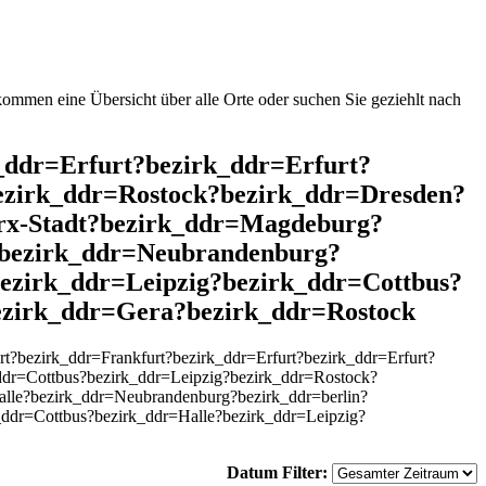
mmen eine Übersicht über alle Orte oder suchen Sie geziehlt nach
k_ddr=Erfurt?bezirk_ddr=Erfurt?
ezirk_ddr=Rostock?bezirk_ddr=Dresden?
rx-Stadt?bezirk_ddr=Magdeburg?
?bezirk_ddr=Neubrandenburg?
ezirk_ddr=Leipzig?bezirk_ddr=Cottbus?
ezirk_ddr=Gera?bezirk_ddr=Rostock
?bezirk_ddr=Frankfurt?bezirk_ddr=Erfurt?bezirk_ddr=Erfurt?
dr=Cottbus?bezirk_ddr=Leipzig?bezirk_ddr=Rostock?
lle?bezirk_ddr=Neubrandenburg?bezirk_ddr=berlin?
_ddr=Cottbus?bezirk_ddr=Halle?bezirk_ddr=Leipzig?
Datum Filter: