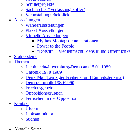
Schülerprojekte
Sächsischer "Verfassungskoffer"
Veranstaltungsrückblick
Ausstellungen
Wanderausstellungen
Plakat-Ausstellungen
Virtuelle Ausstellungen
Mythos Montagsdemonstrationen
Power to the People
"Rotstift" - Medienmacht, Zensur und Öffentlichk
Stolpersteine
Themen
Liebknecht-Luxemburg-Demo am 15.01.1989
Chronik 1978-1989
Denk-Mal (Leipziger Freiheits- und Einheitsdenkmal)
Demo-Chronik 1989/1990
Friedensgebete
Oppositionsgruppen
Fernsehen in der Opposition
Kontakt
Über uns
Linksammlung
Suchen
Aktuelle Seite: