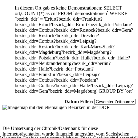
In diesem Ort gab es keine Demonstrationen: SELECT
ort,COUNT(*) as cnt FROM `demonstrationen` WHERE
`bezirk_ddr` = 'Erfurt?bezirk_ddr=Frankfurt?
bezirk_ddr=Erfurt?bezirk_ddr=Erfurt?bezirk_ddr=Potsdam?
bezirk_ddr=Cottbus?bezirk_ddr=Rostock?bezirk_ddr=Gera?
bezirk_ddr=Rostock?bezirk_ddr=Dresden?
bezirk_ddr=Cottbus?bezirk_ddr=Leipzig?
bezirk_ddr=Rostock?bezirk_ddr=Karl-Marx-Stadt?
bezirk_ddr=Magdeburg?bezirk_ddr=Magdeburg?
bezirk_ddr=Potsdam?bezirk_ddr=Halle?bezirk_ddr=Halle?
bezirk_ddr=Neubrandenburg?bezirk_ddr=berlin?
bezirk_ddr=Halle?bezirk_ddr=Potsdam?
bezirk_ddr=Frankfurt?bezirk_ddr=Leipzig?
bezirk_ddr=Cottbus?bezirk_ddr=Potsdam?
bezirk_ddr=Cottbus?bezirk_ddr=Halle?bezirk_ddr=Leipzig?
bezirk_ddr=Gera?bezirk_ddr=Magdeburg' GROUP BY `ort`
Datum Filter:
Die Umsetzung der Chronik/Datenbank für diese
Internetpräsentation wurde finanziell unterstützt vom Sächsischen