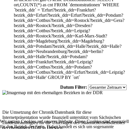
ort,COUNT(*) as cnt FROM `demonstrationen` WHERE
`bezirk_ddr` = 'Erfurt?bezirk_ddr=Frankfurt?
bezirk_ddr=Erfurt?bezirk_ddr=Erfurt?bezirk_ddr=Potsdam?
bezirk_ddr=Cottbus?bezirk_ddr=Rostock?bezirk_ddr=Gera?
bezirk_ddr=Rostock?bezirk_ddr=Dresden?
bezirk_ddr=Cottbus?bezirk_ddr=Leipzig?
bezirk_ddr=Rostock?bezirk_ddr=Karl-Marx-Stadt?
bezirk_ddr=Magdeburg?bezirk_ddr=Magdeburg?
bezirk_ddr=Potsdam?bezirk_ddr=Halle?bezirk_ddr=Halle?
bezirk_ddr=Neubrandenburg?bezirk_ddr=berlin?
bezirk_ddr=Halle?bezirk_ddr=Potsdam?
bezirk_ddr=Frankfurt?bezirk_ddr=Leipzig?
bezirk_ddr=Cottbus?bezirk_ddr=Potsdam?
bezirk_ddr=Cottbus?bezirk_ddr=Erfurt?bezirk_ddr=Leipzig?
bezirk_ddr=Halle' GROUP BY `ort`
Datum Filter:
Die Umsetzung der Chronik/Datenbank für diese
Internetpräsentation wurde finanziell unterstützt vom Sächsischen
Wir nutzen Cookies auf unserer Website. Diese Cookies sind essenziell
Landesbeauftragten für die Unterlagen des Staatssicherheitsdienstes
für den Betrieb der Seite. Dabei handelt es sich um sogenannte
der ehemaligen DDR in Dresden.