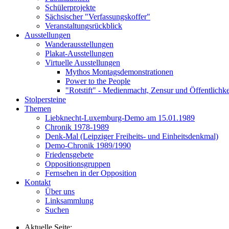
Schülerprojekte
Sächsischer "Verfassungskoffer"
Veranstaltungsrückblick
Ausstellungen
Wanderausstellungen
Plakat-Ausstellungen
Virtuelle Ausstellungen
Mythos Montagsdemonstrationen
Power to the People
"Rotstift" - Medienmacht, Zensur und Öffentlichk
Stolpersteine
Themen
Liebknecht-Luxemburg-Demo am 15.01.1989
Chronik 1978-1989
Denk-Mal (Leipziger Freiheits- und Einheitsdenkmal)
Demo-Chronik 1989/1990
Friedensgebete
Oppositionsgruppen
Fernsehen in der Opposition
Kontakt
Über uns
Linksammlung
Suchen
Aktuelle Seite: