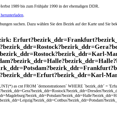
rbst 1989 bis zum Frühjahr 1990 in der ehemaligen DDR.
herunterladen
.
ngen suchen. Dazu wählen Sie den Bezirk auf der Karte und Sie beko
ezirk: Erfurt?bezirk_ddr=Frankfurt?bezir
?bezirk_ddr=Rostock?bezirk_ddr=Gera?b
?bezirk_ddr=Rostock?bezirk_ddr=Karl-Ma
dam?bezirk_ddr=Halle?bezirk_ddr=Halle
zirk_ddr=Potsdam?bezirk_ddr=Frankfurt?b
?bezirk_ddr=Erfurt?bezirk_ddr=Karl-Mar
UNT(*) as cnt FROM `demonstrationen` WHERE `bezirk_ddr` = 'Erfurt
?bezirk_ddr=Gera?bezirk_ddr=Rostock?bezirk_ddr=Dresden?bezirk_d
ddr=Magdeburg?bezirk_ddr=Potsdam?bezirk_ddr=Halle?bezirk_ddr=Ha
bezirk_ddr=Leipzig?bezirk_ddr=Cottbus?bezirk_ddr=Potsdam?bezirk_