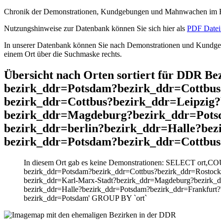
Chronik der Demonstrationen, Kundgebungen und Mahnwachen im He
Nutzungshinweise zur Datenbank können Sie sich hier als
PDF Datei 
In unserer Datenbank können Sie nach Demonstrationen und Kundgebu
einem Ort über die Suchmaske rechts.
Übersicht nach Orten sortiert für DDR B
bezirk_ddr=Potsdam?bezirk_ddr=Cottbus
bezirk_ddr=Cottbus?bezirk_ddr=Leipzig
bezirk_ddr=Magdeburg?bezirk_ddr=Pots
bezirk_ddr=berlin?bezirk_ddr=Halle?be
bezirk_ddr=Potsdam?bezirk_ddr=Cottbus
In diesem Ort gab es keine Demonstrationen: SELECT ort,CO
bezirk_ddr=Potsdam?bezirk_ddr=Cottbus?bezirk_ddr=Rostock
bezirk_ddr=Karl-Marx-Stadt?bezirk_ddr=Magdeburg?bezirk_
bezirk_ddr=Halle?bezirk_ddr=Potsdam?bezirk_ddr=Frankfurt?
bezirk_ddr=Potsdam' GROUP BY `ort`