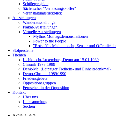
Schülerprojekte
Sächsischer "Verfassungskoffer"
Veranstaltungsrückblick
Ausstellungen
Wanderausstellungen
Plakat-Ausstellungen
Virtuelle Ausstellungen
Mythos Montagsdemonstrationen
Power to the People
"Rotstift" - Medienmacht, Zensur und Öffentlichk
Stolpersteine
Themen
Liebknecht-Luxemburg-Demo am 15.01.1989
Chronik 1978-1989
Denk-Mal (Leipziger Freiheits- und Einheitsdenkmal)
Demo-Chronik 1989/1990
Friedensgebete
Oppositionsgruppen
Fernsehen in der Opposition
Kontakt
Über uns
Linksammlung
Suchen
Aktuelle Seite: