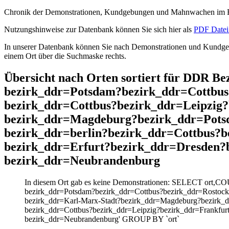
Chronik der Demonstrationen, Kundgebungen und Mahnwachen im He
Nutzungshinweise zur Datenbank können Sie sich hier als
PDF Datei 
In unserer Datenbank können Sie nach Demonstrationen und Kundgebu
einem Ort über die Suchmaske rechts.
Übersicht nach Orten sortiert für DDR B
bezirk_ddr=Potsdam?bezirk_ddr=Cottbus
bezirk_ddr=Cottbus?bezirk_ddr=Leipzig
bezirk_ddr=Magdeburg?bezirk_ddr=Pots
bezirk_ddr=berlin?bezirk_ddr=Cottbus?
bezirk_ddr=Erfurt?bezirk_ddr=Dresden
bezirk_ddr=Neubrandenburg
In diesem Ort gab es keine Demonstrationen: SELECT ort,CO
bezirk_ddr=Potsdam?bezirk_ddr=Cottbus?bezirk_ddr=Rostock
bezirk_ddr=Karl-Marx-Stadt?bezirk_ddr=Magdeburg?bezirk_d
bezirk_ddr=Cottbus?bezirk_ddr=Leipzig?bezirk_ddr=Frankfu
bezirk_ddr=Neubrandenburg' GROUP BY `ort`