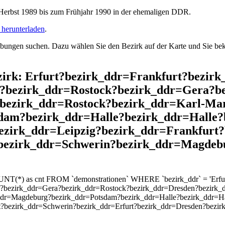
rbst 1989 bis zum Frühjahr 1990 in der ehemaligen DDR.
herunterladen
.
ngen suchen. Dazu wählen Sie den Bezirk auf der Karte und Sie beko
ezirk: Erfurt?bezirk_ddr=Frankfurt?bezir
?bezirk_ddr=Rostock?bezirk_ddr=Gera?b
?bezirk_ddr=Rostock?bezirk_ddr=Karl-Ma
dam?bezirk_ddr=Halle?bezirk_ddr=Halle?
bezirk_ddr=Leipzig?bezirk_ddr=Frankfurt
?bezirk_ddr=Schwerin?bezirk_ddr=Magde
UNT(*) as cnt FROM `demonstrationen` WHERE `bezirk_ddr` = 'Erfurt
?bezirk_ddr=Gera?bezirk_ddr=Rostock?bezirk_ddr=Dresden?bezirk_d
dr=Magdeburg?bezirk_ddr=Potsdam?bezirk_ddr=Halle?bezirk_ddr=Hal
rt?bezirk_ddr=Schwerin?bezirk_ddr=Erfurt?bezirk_ddr=Dresden?bez