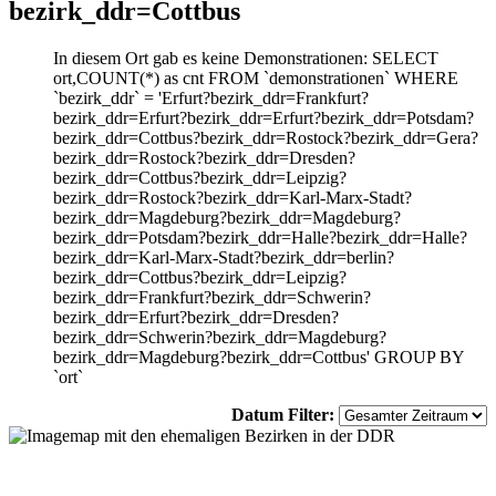
bezirk_ddr=Cottbus
In diesem Ort gab es keine Demonstrationen: SELECT
ort,COUNT(*) as cnt FROM `demonstrationen` WHERE
`bezirk_ddr` = 'Erfurt?bezirk_ddr=Frankfurt?
bezirk_ddr=Erfurt?bezirk_ddr=Erfurt?bezirk_ddr=Potsdam?
bezirk_ddr=Cottbus?bezirk_ddr=Rostock?bezirk_ddr=Gera?
bezirk_ddr=Rostock?bezirk_ddr=Dresden?
bezirk_ddr=Cottbus?bezirk_ddr=Leipzig?
bezirk_ddr=Rostock?bezirk_ddr=Karl-Marx-Stadt?
bezirk_ddr=Magdeburg?bezirk_ddr=Magdeburg?
bezirk_ddr=Potsdam?bezirk_ddr=Halle?bezirk_ddr=Halle?
bezirk_ddr=Karl-Marx-Stadt?bezirk_ddr=berlin?
bezirk_ddr=Cottbus?bezirk_ddr=Leipzig?
bezirk_ddr=Frankfurt?bezirk_ddr=Schwerin?
bezirk_ddr=Erfurt?bezirk_ddr=Dresden?
bezirk_ddr=Schwerin?bezirk_ddr=Magdeburg?
bezirk_ddr=Magdeburg?bezirk_ddr=Cottbus' GROUP BY
`ort`
Datum Filter: