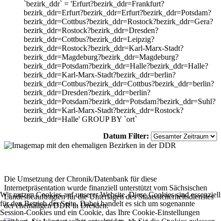
`bezirk_ddr` = 'Erfurt?bezirk_ddr=Frankfurt?
bezirk_ddr=Erfurt?bezirk_ddr=Erfurt?bezirk_ddr=Potsdam?
bezirk_ddr=Cottbus?bezirk_ddr=Rostock?bezirk_ddr=Gera?
bezirk_ddr=Rostock?bezirk_ddr=Dresden?
bezirk_ddr=Cottbus?bezirk_ddr=Leipzig?
bezirk_ddr=Rostock?bezirk_ddr=Karl-Marx-Stadt?
bezirk_ddr=Magdeburg?bezirk_ddr=Magdeburg?
bezirk_ddr=Potsdam?bezirk_ddr=Halle?bezirk_ddr=Halle?
bezirk_ddr=Karl-Marx-Stadt?bezirk_ddr=berlin?
bezirk_ddr=Cottbus?bezirk_ddr=Cottbus?bezirk_ddr=berlin?
bezirk_ddr=Dresden?bezirk_ddr=berlin?
bezirk_ddr=Potsdam?bezirk_ddr=Potsdam?bezirk_ddr=Suhl?
bezirk_ddr=Karl-Marx-Stadt?bezirk_ddr=Rostock?
bezirk_ddr=Halle' GROUP BY `ort`
Datum Filter:
Die Umsetzung der Chronik/Datenbank für diese
Internetpräsentation wurde finanziell unterstützt vom Sächsischen
Wir nutzen Cookies auf unserer Website. Diese Cookies sind essenziell
Landesbeauftragten für die Unterlagen des Staatssicherheitsdienstes
für den Betrieb der Seite. Dabei handelt es sich um sogenannte
der ehemaligen DDR in Dresden.
Session-Cookies und ein Cookie, das Ihre Cookie-Einstellungen