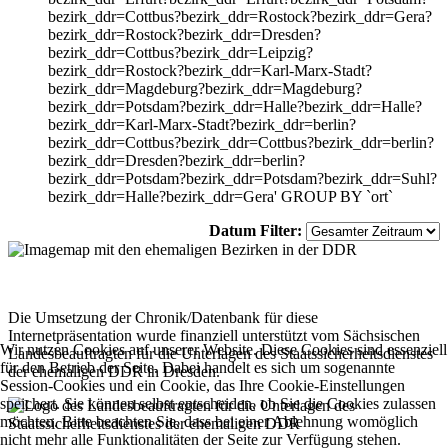
bezirk_ddr=Cottbus?bezirk_ddr=Rostock?bezirk_ddr=Gera?
bezirk_ddr=Rostock?bezirk_ddr=Dresden?
bezirk_ddr=Cottbus?bezirk_ddr=Leipzig?
bezirk_ddr=Rostock?bezirk_ddr=Karl-Marx-Stadt?
bezirk_ddr=Magdeburg?bezirk_ddr=Magdeburg?
bezirk_ddr=Potsdam?bezirk_ddr=Halle?bezirk_ddr=Halle?
bezirk_ddr=Karl-Marx-Stadt?bezirk_ddr=berlin?
bezirk_ddr=Cottbus?bezirk_ddr=Cottbus?bezirk_ddr=berlin?
bezirk_ddr=Dresden?bezirk_ddr=berlin?
bezirk_ddr=Potsdam?bezirk_ddr=Potsdam?bezirk_ddr=Suhl?
bezirk_ddr=Halle?bezirk_ddr=Gera' GROUP BY `ort`
Datum Filter:
Die Umsetzung der Chronik/Datenbank für diese
Internetpräsentation wurde finanziell unterstützt vom Sächsischen
Wir nutzen Cookies auf unserer Website. Diese Cookies sind essenziell
Landesbeauftragten für die Unterlagen des Staatssicherheitsdienstes
für den Betrieb der Seite. Dabei handelt es sich um sogenannte
der ehemaligen DDR in Dresden.
Session-Cookies und ein Cookie, das Ihre Cookie-Einstellungen
speichert. Sie können selbst entscheiden, ob Sie die Cookies zulassen
möchten. Bitte beachten Sie, dass bei einer Ablehnung womöglich
nicht mehr alle Funktionalitäten der Seite zur Verfügung stehen.