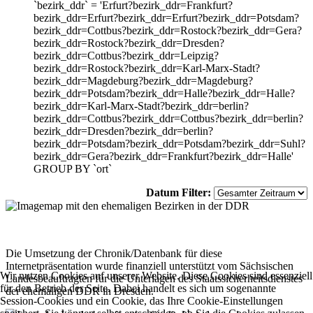
`bezirk_ddr` = 'Erfurt?bezirk_ddr=Frankfurt?
bezirk_ddr=Erfurt?bezirk_ddr=Erfurt?bezirk_ddr=Potsdam?
bezirk_ddr=Cottbus?bezirk_ddr=Rostock?bezirk_ddr=Gera?
bezirk_ddr=Rostock?bezirk_ddr=Dresden?
bezirk_ddr=Cottbus?bezirk_ddr=Leipzig?
bezirk_ddr=Rostock?bezirk_ddr=Karl-Marx-Stadt?
bezirk_ddr=Magdeburg?bezirk_ddr=Magdeburg?
bezirk_ddr=Potsdam?bezirk_ddr=Halle?bezirk_ddr=Halle?
bezirk_ddr=Karl-Marx-Stadt?bezirk_ddr=berlin?
bezirk_ddr=Cottbus?bezirk_ddr=Cottbus?bezirk_ddr=berlin?
bezirk_ddr=Dresden?bezirk_ddr=berlin?
bezirk_ddr=Potsdam?bezirk_ddr=Potsdam?bezirk_ddr=Suhl?
bezirk_ddr=Gera?bezirk_ddr=Frankfurt?bezirk_ddr=Halle'
GROUP BY `ort`
Datum Filter:
Die Umsetzung der Chronik/Datenbank für diese
Internetpräsentation wurde finanziell unterstützt vom Sächsischen
Wir nutzen Cookies auf unserer Website. Diese Cookies sind essenziell
Landesbeauftragten für die Unterlagen des Staatssicherheitsdienstes
für den Betrieb der Seite. Dabei handelt es sich um sogenannte
der ehemaligen DDR in Dresden.
Session-Cookies und ein Cookie, das Ihre Cookie-Einstellungen