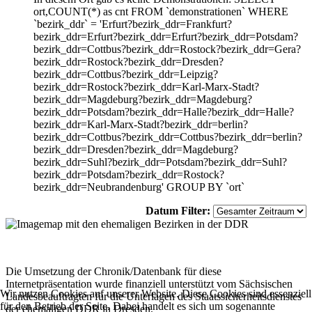
ort,COUNT(*) as cnt FROM `demonstrationen` WHERE
`bezirk_ddr` = 'Erfurt?bezirk_ddr=Frankfurt?
bezirk_ddr=Erfurt?bezirk_ddr=Erfurt?bezirk_ddr=Potsdam?
bezirk_ddr=Cottbus?bezirk_ddr=Rostock?bezirk_ddr=Gera?
bezirk_ddr=Rostock?bezirk_ddr=Dresden?
bezirk_ddr=Cottbus?bezirk_ddr=Leipzig?
bezirk_ddr=Rostock?bezirk_ddr=Karl-Marx-Stadt?
bezirk_ddr=Magdeburg?bezirk_ddr=Magdeburg?
bezirk_ddr=Potsdam?bezirk_ddr=Halle?bezirk_ddr=Halle?
bezirk_ddr=Karl-Marx-Stadt?bezirk_ddr=berlin?
bezirk_ddr=Cottbus?bezirk_ddr=Cottbus?bezirk_ddr=berlin?
bezirk_ddr=Dresden?bezirk_ddr=Magdeburg?
bezirk_ddr=Suhl?bezirk_ddr=Potsdam?bezirk_ddr=Suhl?
bezirk_ddr=Potsdam?bezirk_ddr=Rostock?
bezirk_ddr=Neubrandenburg' GROUP BY `ort`
Datum Filter:
Die Umsetzung der Chronik/Datenbank für diese
Internetpräsentation wurde finanziell unterstützt vom Sächsischen
Wir nutzen Cookies auf unserer Website. Diese Cookies sind essenziell
Landesbeauftragten für die Unterlagen des Staatssicherheitsdienstes
für den Betrieb der Seite. Dabei handelt es sich um sogenannte
der ehemaligen DDR in Dresden.