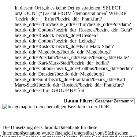
In diesem Ort gab es keine Demonstrationen: SELECT
ort,COUNT(*) as cnt FROM `demonstrationen` WHERE
`bezirk_ddr` = 'Erfurt?bezirk_ddr=Frankfurt?
bezirk_ddr=Erfurt?bezirk_ddr=Erfurt?bezirk_ddr=Potsdam?
bezirk_ddr=Cottbus?bezirk_ddr=Rostock?bezirk_ddr=Gera?
bezirk_ddr=Rostock?bezirk_ddr=Dresden?
bezirk_ddr=Cottbus?bezirk_ddr=Leipzig?
bezirk_ddr=Rostock?bezirk_ddr=Karl-Marx-Stadt?
bezirk_ddr=Magdeburg?bezirk_ddr=Magdeburg?
bezirk_ddr=Potsdam?bezirk_ddr=Halle?bezirk_ddr=Halle?
bezirk_ddr=Karl-Marx-Stadt?bezirk_ddr=berlin?
bezirk_ddr=Cottbus?bezirk_ddr=Cottbus?bezirk_ddr=berlin?
bezirk_ddr=Dresden?bezirk_ddr=Magdeburg?
bezirk_ddr=Suhl?bezirk_ddr=Frankfurt?bezirk_ddr=Karl-
Marx-Stadt?bezirk_ddr=Rostock?bezirk_ddr=Frankfurt?
bezirk_ddr=Erfurt' GROUP BY `ort`
Datum Filter:
Die Umsetzung der Chronik/Datenbank für diese
Internetpräsentation wurde finanziell unterstützt vom Sächsischen