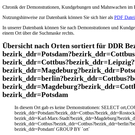
Chronik der Demonstrationen, Kundgebungen und Mahnwachen im He
Nutzungshinweise zur Datenbank können Sie sich hier als
PDF Datei 
In unserer Datenbank können Sie nach Demonstrationen und Kundgebu
einem Ort über die Suchmaske rechts.
Übersicht nach Orten sortiert für DDR B
bezirk_ddr=Potsdam?bezirk_ddr=Cottbus
bezirk_ddr=Cottbus?bezirk_ddr=Leipzig
bezirk_ddr=Magdeburg?bezirk_ddr=Pots
bezirk_ddr=berlin?bezirk_ddr=Cottbus?b
bezirk_ddr=Magdeburg?bezirk_ddr=Cott
bezirk_ddr=Potsdam
In diesem Ort gab es keine Demonstrationen: SELECT ort,CO
bezirk_ddr=Potsdam?bezirk_ddr=Cottbus?bezirk_ddr=Rostock
bezirk_ddr=Karl-Marx-Stadt?bezirk_ddr=Magdeburg?bezirk_d
bezirk_ddr=Cottbus?bezirk_ddr=Cottbus?bezirk_ddr=berlin?
bezirk_ddr=Potsdam' GROUP BY `ort`