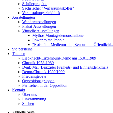
Schülerprojekte
Sächsischer "Verfassungskoffer"
Veranstaltungsrückblick
Ausstellungen
Wanderausstellungen
Plakat-Ausstellungen
Virtuelle Ausstellungen
Mythos Montagsdemonstrationen
Power to the People
"Rotstift" - Medienmacht, Zensur und Öffentlichk
Stolpersteine
Themen
Liebknecht-Luxemburg-Demo am 15.01.1989
Chronik 1978-1989
Denk-Mal (Leipziger Freiheits- und Einheitsdenkmal)
Demo-Chronik 1989/1990
Friedensgebete
Oppositionsgruppen
Fernsehen in der Opposition
Kontakt
Über uns
Linksammlung
Suchen
Aktuelle Seite: