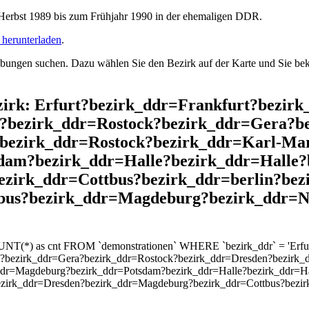
rbst 1989 bis zum Frühjahr 1990 in der ehemaligen DDR.
herunterladen
.
ngen suchen. Dazu wählen Sie den Bezirk auf der Karte und Sie beko
ezirk: Erfurt?bezirk_ddr=Frankfurt?bezir
?bezirk_ddr=Rostock?bezirk_ddr=Gera?b
?bezirk_ddr=Rostock?bezirk_ddr=Karl-Ma
dam?bezirk_ddr=Halle?bezirk_ddr=Halle?
ezirk_ddr=Cottbus?bezirk_ddr=berlin?be
bus?bezirk_ddr=Magdeburg?bezirk_ddr=N
UNT(*) as cnt FROM `demonstrationen` WHERE `bezirk_ddr` = 'Erfurt
?bezirk_ddr=Gera?bezirk_ddr=Rostock?bezirk_ddr=Dresden?bezirk_d
dr=Magdeburg?bezirk_ddr=Potsdam?bezirk_ddr=Halle?bezirk_ddr=Hal
bezirk_ddr=Dresden?bezirk_ddr=Magdeburg?bezirk_ddr=Cottbus?bezi