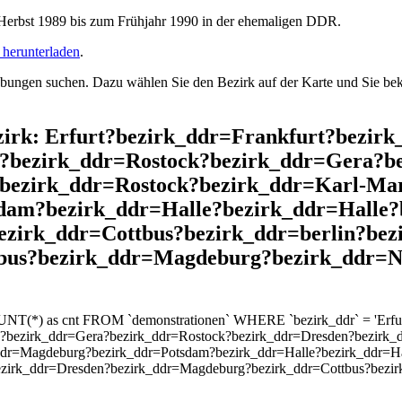
rbst 1989 bis zum Frühjahr 1990 in der ehemaligen DDR.
herunterladen
.
ngen suchen. Dazu wählen Sie den Bezirk auf der Karte und Sie beko
ezirk: Erfurt?bezirk_ddr=Frankfurt?bezir
?bezirk_ddr=Rostock?bezirk_ddr=Gera?b
?bezirk_ddr=Rostock?bezirk_ddr=Karl-Ma
dam?bezirk_ddr=Halle?bezirk_ddr=Halle?
ezirk_ddr=Cottbus?bezirk_ddr=berlin?be
bus?bezirk_ddr=Magdeburg?bezirk_ddr=N
UNT(*) as cnt FROM `demonstrationen` WHERE `bezirk_ddr` = 'Erfurt
?bezirk_ddr=Gera?bezirk_ddr=Rostock?bezirk_ddr=Dresden?bezirk_d
dr=Magdeburg?bezirk_ddr=Potsdam?bezirk_ddr=Halle?bezirk_ddr=Hal
bezirk_ddr=Dresden?bezirk_ddr=Magdeburg?bezirk_ddr=Cottbus?bezi