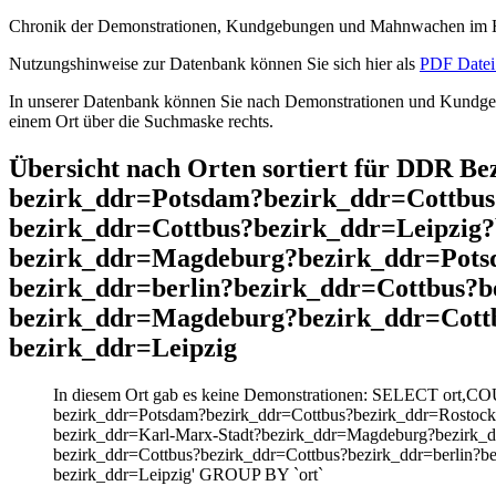
Chronik der Demonstrationen, Kundgebungen und Mahnwachen im He
Nutzungshinweise zur Datenbank können Sie sich hier als
PDF Datei 
In unserer Datenbank können Sie nach Demonstrationen und Kundgebu
einem Ort über die Suchmaske rechts.
Übersicht nach Orten sortiert für DDR B
bezirk_ddr=Potsdam?bezirk_ddr=Cottbus
bezirk_ddr=Cottbus?bezirk_ddr=Leipzig
bezirk_ddr=Magdeburg?bezirk_ddr=Pots
bezirk_ddr=berlin?bezirk_ddr=Cottbus?b
bezirk_ddr=Magdeburg?bezirk_ddr=Cott
bezirk_ddr=Leipzig
In diesem Ort gab es keine Demonstrationen: SELECT ort,CO
bezirk_ddr=Potsdam?bezirk_ddr=Cottbus?bezirk_ddr=Rostock
bezirk_ddr=Karl-Marx-Stadt?bezirk_ddr=Magdeburg?bezirk_d
bezirk_ddr=Cottbus?bezirk_ddr=Cottbus?bezirk_ddr=berlin?
bezirk_ddr=Leipzig' GROUP BY `ort`