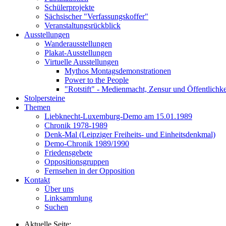
Schülerprojekte
Sächsischer "Verfassungskoffer"
Veranstaltungsrückblick
Ausstellungen
Wanderausstellungen
Plakat-Ausstellungen
Virtuelle Ausstellungen
Mythos Montagsdemonstrationen
Power to the People
"Rotstift" - Medienmacht, Zensur und Öffentlichk
Stolpersteine
Themen
Liebknecht-Luxemburg-Demo am 15.01.1989
Chronik 1978-1989
Denk-Mal (Leipziger Freiheits- und Einheitsdenkmal)
Demo-Chronik 1989/1990
Friedensgebete
Oppositionsgruppen
Fernsehen in der Opposition
Kontakt
Über uns
Linksammlung
Suchen
Aktuelle Seite: