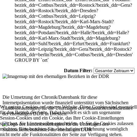
bezirk_ddr=Cottbus?bezirk_ddr=Rostock?bezirk_ddr=Gera?
bezirk_ddr=Rostock?bezirk_ddr=Dresden?
bezirk_ddr=Cottbus?bezirk_ddr=Leipzig?
bezirk_ddr=Rostock?bezirk_ddr=Karl-Marx-Stadt?
bezirk_ddr=Magdeburg?bezirk_ddr=Magdeburg?
bezirk_ddr=Potsdam?bezirk_ddr=Halle?bezirk_ddr=Halle?
bezirk_ddr=Karl-Marx-Stadt?bezirk_ddr=Magdeburg?
bezirk_ddr=Suhl?bezirk_ddr=Erfurt?bezirk_ddr=Frankfurt?
bezirk_ddr=Leipzig?bezirk_ddr=Gera?bezirk_ddr=Rostock?
bezirk_ddr=berlin?bezirk_ddr=Cottbus?bezirk_ddr=Dresden'
GROUP BY `ort`
Datum Filter:
Die Umsetzung der Chronik/Datenbank für diese
Internetpräsentation wurde finanziell unterstützt vom Sächsischen
Wir nutzen Cookies auf unserer Website. Diese Cookies sind essenziell
Landesbeauftragten für die Unterlagen des Staatssicherheitsdienstes
für den Betrieb der Seite. Dabei handelt es sich um sogenannte
der ehemaligen DDR in Dresden.
Session-Cookies und ein Cookie, das Ihre Cookie-Einstellungen
speichert. Sie können selbst entscheiden, ob Sie die Cookies zulassen
möchten. Bitte beachten Sie, dass bei einer Ablehnung womöglich
nicht mehr alle Funktionalitäten der Seite zur Verfügung stehen.