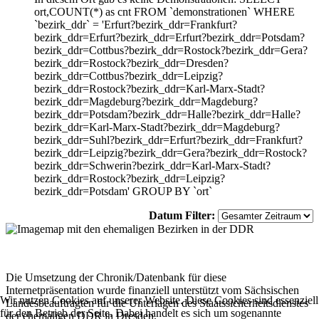
ort,COUNT(*) as cnt FROM `demonstrationen` WHERE
`bezirk_ddr` = 'Erfurt?bezirk_ddr=Frankfurt?
bezirk_ddr=Erfurt?bezirk_ddr=Erfurt?bezirk_ddr=Potsdam?
bezirk_ddr=Cottbus?bezirk_ddr=Rostock?bezirk_ddr=Gera?
bezirk_ddr=Rostock?bezirk_ddr=Dresden?
bezirk_ddr=Cottbus?bezirk_ddr=Leipzig?
bezirk_ddr=Rostock?bezirk_ddr=Karl-Marx-Stadt?
bezirk_ddr=Magdeburg?bezirk_ddr=Magdeburg?
bezirk_ddr=Potsdam?bezirk_ddr=Halle?bezirk_ddr=Halle?
bezirk_ddr=Karl-Marx-Stadt?bezirk_ddr=Magdeburg?
bezirk_ddr=Suhl?bezirk_ddr=Erfurt?bezirk_ddr=Frankfurt?
bezirk_ddr=Leipzig?bezirk_ddr=Gera?bezirk_ddr=Rostock?
bezirk_ddr=Schwerin?bezirk_ddr=Karl-Marx-Stadt?
bezirk_ddr=Rostock?bezirk_ddr=Leipzig?
bezirk_ddr=Potsdam' GROUP BY `ort`
Datum Filter:
Die Umsetzung der Chronik/Datenbank für diese
Internetpräsentation wurde finanziell unterstützt vom Sächsischen
Wir nutzen Cookies auf unserer Website. Diese Cookies sind essenziell
Landesbeauftragten für die Unterlagen des Staatssicherheitsdienstes
für den Betrieb der Seite. Dabei handelt es sich um sogenannte
der ehemaligen DDR in Dresden.