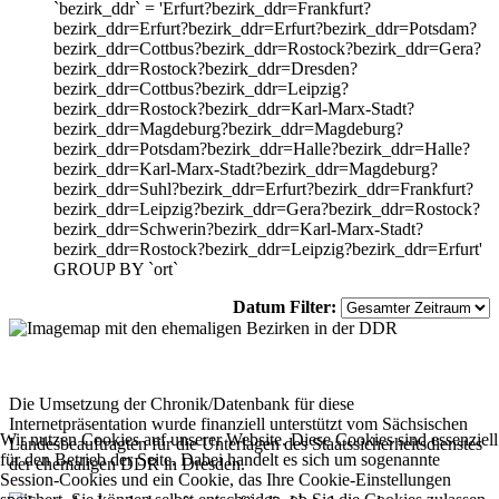
`bezirk_ddr` = 'Erfurt?bezirk_ddr=Frankfurt?
bezirk_ddr=Erfurt?bezirk_ddr=Erfurt?bezirk_ddr=Potsdam?
bezirk_ddr=Cottbus?bezirk_ddr=Rostock?bezirk_ddr=Gera?
bezirk_ddr=Rostock?bezirk_ddr=Dresden?
bezirk_ddr=Cottbus?bezirk_ddr=Leipzig?
bezirk_ddr=Rostock?bezirk_ddr=Karl-Marx-Stadt?
bezirk_ddr=Magdeburg?bezirk_ddr=Magdeburg?
bezirk_ddr=Potsdam?bezirk_ddr=Halle?bezirk_ddr=Halle?
bezirk_ddr=Karl-Marx-Stadt?bezirk_ddr=Magdeburg?
bezirk_ddr=Suhl?bezirk_ddr=Erfurt?bezirk_ddr=Frankfurt?
bezirk_ddr=Leipzig?bezirk_ddr=Gera?bezirk_ddr=Rostock?
bezirk_ddr=Schwerin?bezirk_ddr=Karl-Marx-Stadt?
bezirk_ddr=Rostock?bezirk_ddr=Leipzig?bezirk_ddr=Erfurt'
GROUP BY `ort`
Datum Filter:
Die Umsetzung der Chronik/Datenbank für diese
Internetpräsentation wurde finanziell unterstützt vom Sächsischen
Wir nutzen Cookies auf unserer Website. Diese Cookies sind essenziell
Landesbeauftragten für die Unterlagen des Staatssicherheitsdienstes
für den Betrieb der Seite. Dabei handelt es sich um sogenannte
der ehemaligen DDR in Dresden.
Session-Cookies und ein Cookie, das Ihre Cookie-Einstellungen