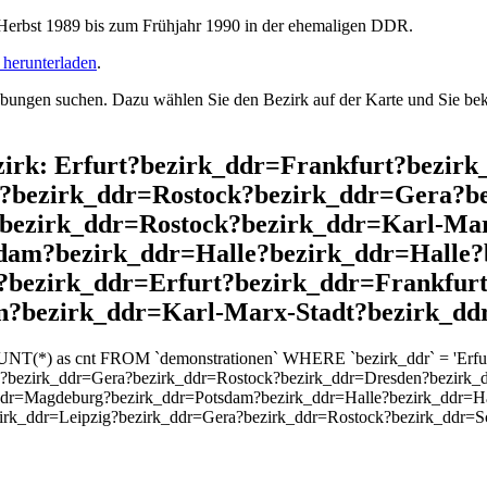
rbst 1989 bis zum Frühjahr 1990 in der ehemaligen DDR.
herunterladen
.
ngen suchen. Dazu wählen Sie den Bezirk auf der Karte und Sie beko
ezirk: Erfurt?bezirk_ddr=Frankfurt?bezir
?bezirk_ddr=Rostock?bezirk_ddr=Gera?b
?bezirk_ddr=Rostock?bezirk_ddr=Karl-Ma
dam?bezirk_ddr=Halle?bezirk_ddr=Halle?
bezirk_ddr=Erfurt?bezirk_ddr=Frankfurt
n?bezirk_ddr=Karl-Marx-Stadt?bezirk_dd
UNT(*) as cnt FROM `demonstrationen` WHERE `bezirk_ddr` = 'Erfurt
?bezirk_ddr=Gera?bezirk_ddr=Rostock?bezirk_ddr=Dresden?bezirk_d
ddr=Magdeburg?bezirk_ddr=Potsdam?bezirk_ddr=Halle?bezirk_ddr=Ha
zirk_ddr=Leipzig?bezirk_ddr=Gera?bezirk_ddr=Rostock?bezirk_ddr=