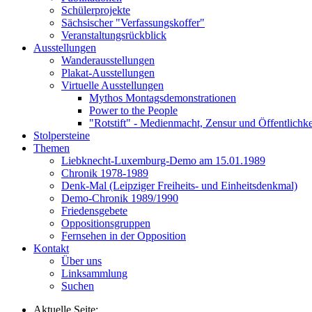
Schülerprojekte
Sächsischer "Verfassungskoffer"
Veranstaltungsrückblick
Ausstellungen
Wanderausstellungen
Plakat-Ausstellungen
Virtuelle Ausstellungen
Mythos Montagsdemonstrationen
Power to the People
"Rotstift" - Medienmacht, Zensur und Öffentlichk
Stolpersteine
Themen
Liebknecht-Luxemburg-Demo am 15.01.1989
Chronik 1978-1989
Denk-Mal (Leipziger Freiheits- und Einheitsdenkmal)
Demo-Chronik 1989/1990
Friedensgebete
Oppositionsgruppen
Fernsehen in der Opposition
Kontakt
Über uns
Linksammlung
Suchen
Aktuelle Seite: