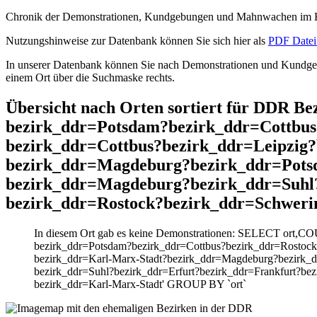
Chronik der Demonstrationen, Kundgebungen und Mahnwachen im He
Nutzungshinweise zur Datenbank können Sie sich hier als
PDF Datei 
In unserer Datenbank können Sie nach Demonstrationen und Kundgebu
einem Ort über die Suchmaske rechts.
Übersicht nach Orten sortiert für DDR B
bezirk_ddr=Potsdam?bezirk_ddr=Cottbus
bezirk_ddr=Cottbus?bezirk_ddr=Leipzig
bezirk_ddr=Magdeburg?bezirk_ddr=Pots
bezirk_ddr=Magdeburg?bezirk_ddr=Suhl?
bezirk_ddr=Rostock?bezirk_ddr=Schweri
In diesem Ort gab es keine Demonstrationen: SELECT ort,CO
bezirk_ddr=Potsdam?bezirk_ddr=Cottbus?bezirk_ddr=Rostock
bezirk_ddr=Karl-Marx-Stadt?bezirk_ddr=Magdeburg?bezirk_
bezirk_ddr=Suhl?bezirk_ddr=Erfurt?bezirk_ddr=Frankfurt?be
bezirk_ddr=Karl-Marx-Stadt' GROUP BY `ort`