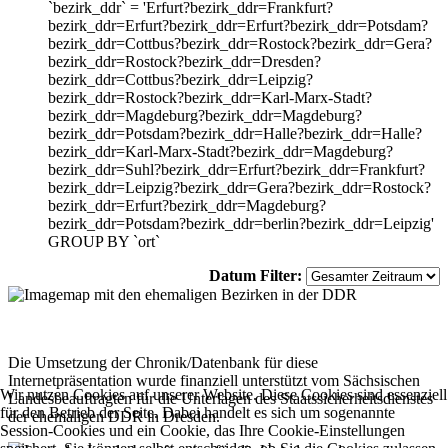
`bezirk_ddr` = 'Erfurt?bezirk_ddr=Frankfurt?
bezirk_ddr=Erfurt?bezirk_ddr=Erfurt?bezirk_ddr=Potsdam?
bezirk_ddr=Cottbus?bezirk_ddr=Rostock?bezirk_ddr=Gera?
bezirk_ddr=Rostock?bezirk_ddr=Dresden?
bezirk_ddr=Cottbus?bezirk_ddr=Leipzig?
bezirk_ddr=Rostock?bezirk_ddr=Karl-Marx-Stadt?
bezirk_ddr=Magdeburg?bezirk_ddr=Magdeburg?
bezirk_ddr=Potsdam?bezirk_ddr=Halle?bezirk_ddr=Halle?
bezirk_ddr=Karl-Marx-Stadt?bezirk_ddr=Magdeburg?
bezirk_ddr=Suhl?bezirk_ddr=Erfurt?bezirk_ddr=Frankfurt?
bezirk_ddr=Leipzig?bezirk_ddr=Gera?bezirk_ddr=Rostock?
bezirk_ddr=Erfurt?bezirk_ddr=Magdeburg?
bezirk_ddr=Potsdam?bezirk_ddr=berlin?bezirk_ddr=Leipzig'
GROUP BY `ort`
Datum Filter:
Die Umsetzung der Chronik/Datenbank für diese
Internetpräsentation wurde finanziell unterstützt vom Sächsischen
Wir nutzen Cookies auf unserer Website. Diese Cookies sind essenziell
Landesbeauftragten für die Unterlagen des Staatssicherheitsdienstes
für den Betrieb der Seite. Dabei handelt es sich um sogenannte
der ehemaligen DDR in Dresden.
Session-Cookies und ein Cookie, das Ihre Cookie-Einstellungen