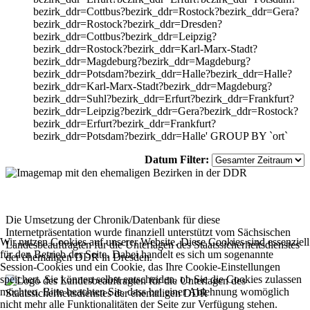
bezirk_ddr=Cottbus?bezirk_ddr=Rostock?bezirk_ddr=Gera?
bezirk_ddr=Rostock?bezirk_ddr=Dresden?
bezirk_ddr=Cottbus?bezirk_ddr=Leipzig?
bezirk_ddr=Rostock?bezirk_ddr=Karl-Marx-Stadt?
bezirk_ddr=Magdeburg?bezirk_ddr=Magdeburg?
bezirk_ddr=Potsdam?bezirk_ddr=Halle?bezirk_ddr=Halle?
bezirk_ddr=Karl-Marx-Stadt?bezirk_ddr=Magdeburg?
bezirk_ddr=Suhl?bezirk_ddr=Erfurt?bezirk_ddr=Frankfurt?
bezirk_ddr=Leipzig?bezirk_ddr=Gera?bezirk_ddr=Rostock?
bezirk_ddr=Erfurt?bezirk_ddr=Frankfurt?
bezirk_ddr=Potsdam?bezirk_ddr=Halle' GROUP BY `ort`
Datum Filter:
Die Umsetzung der Chronik/Datenbank für diese
Internetpräsentation wurde finanziell unterstützt vom Sächsischen
Wir nutzen Cookies auf unserer Website. Diese Cookies sind essenziell
Landesbeauftragten für die Unterlagen des Staatssicherheitsdienstes
für den Betrieb der Seite. Dabei handelt es sich um sogenannte
der ehemaligen DDR in Dresden.
Session-Cookies und ein Cookie, das Ihre Cookie-Einstellungen
speichert. Sie können selbst entscheiden, ob Sie die Cookies zulassen
möchten. Bitte beachten Sie, dass bei einer Ablehnung womöglich
nicht mehr alle Funktionalitäten der Seite zur Verfügung stehen.