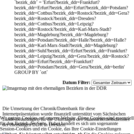
`bezirk_ddr` = 'Erfurt?bezirk_ddr=Frankfurt?
bezirk_ddr=Erfurt?bezirk_ddr=Erfurt?bezirk_ddr=Potsdam?
bezirk_ddr=Cottbus?bezirk_ddr=Rostock?bezirk_ddr=Gera?
bezirk_ddr=Rostock?bezirk_ddr=Dresden?
bezirk_ddr=Cottbus?bezirk_ddr=Leipzig?
bezirk_ddr=Rostock?bezirk_ddr=Karl-Marx-Stadt?
bezirk_ddr=Magdeburg?bezirk_ddr=Magdeburg?
bezirk_ddr=Potsdam?bezirk_ddr=Halle?bezirk_ddr=Halle?
bezirk_ddr=Karl-Marx-Stadt?bezirk_ddr=Magdeburg?
bezirk_ddr=Suhl?bezirk_ddr=Erfurt?bezirk_ddr=Frankfurt?
bezirk_ddr=Leipzig?bezirk_ddr=Gera?bezirk_ddr=Rostock?
bezirk_ddr=Erfurt?bezirk_ddr=Frankfurt?
bezirk_ddr=Potsdam?bezirk_ddr=Gera?bezirk_ddr=berlin'
GROUP BY `ort`
Datum Filter:
Die Umsetzung der Chronik/Datenbank für diese
Internetpräsentation wurde finanziell unterstützt vom Sächsischen
Wir nutzen Cookies auf unserer Website. Diese Cookies sind essenziell
Landesbeauftragten für die Unterlagen des Staatssicherheitsdienstes
für den Betrieb der Seite. Dabei handelt es sich um sogenannte
der ehemaligen DDR in Dresden.
Session-Cookies und ein Cookie, das Ihre Cookie-Einstellungen