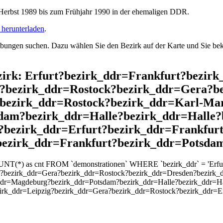
rbst 1989 bis zum Frühjahr 1990 in der ehemaligen DDR.
herunterladen
.
ngen suchen. Dazu wählen Sie den Bezirk auf der Karte und Sie beko
ezirk: Erfurt?bezirk_ddr=Frankfurt?bezir
?bezirk_ddr=Rostock?bezirk_ddr=Gera?b
?bezirk_ddr=Rostock?bezirk_ddr=Karl-Ma
dam?bezirk_ddr=Halle?bezirk_ddr=Halle?
bezirk_ddr=Erfurt?bezirk_ddr=Frankfurt
bezirk_ddr=Frankfurt?bezirk_ddr=Potsda
UNT(*) as cnt FROM `demonstrationen` WHERE `bezirk_ddr` = 'Erfurt
?bezirk_ddr=Gera?bezirk_ddr=Rostock?bezirk_ddr=Dresden?bezirk_d
ddr=Magdeburg?bezirk_ddr=Potsdam?bezirk_ddr=Halle?bezirk_ddr=Ha
zirk_ddr=Leipzig?bezirk_ddr=Gera?bezirk_ddr=Rostock?bezirk_ddr=E