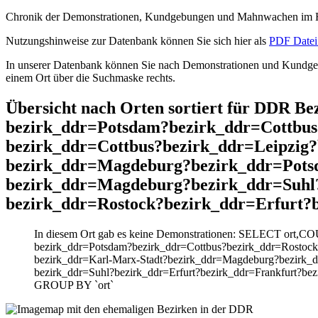
Chronik der Demonstrationen, Kundgebungen und Mahnwachen im He
Nutzungshinweise zur Datenbank können Sie sich hier als
PDF Datei 
In unserer Datenbank können Sie nach Demonstrationen und Kundgebu
einem Ort über die Suchmaske rechts.
Übersicht nach Orten sortiert für DDR B
bezirk_ddr=Potsdam?bezirk_ddr=Cottbus
bezirk_ddr=Cottbus?bezirk_ddr=Leipzig
bezirk_ddr=Magdeburg?bezirk_ddr=Pots
bezirk_ddr=Magdeburg?bezirk_ddr=Suhl?
bezirk_ddr=Rostock?bezirk_ddr=Erfurt?
In diesem Ort gab es keine Demonstrationen: SELECT ort,CO
bezirk_ddr=Potsdam?bezirk_ddr=Cottbus?bezirk_ddr=Rostock
bezirk_ddr=Karl-Marx-Stadt?bezirk_ddr=Magdeburg?bezirk_
bezirk_ddr=Suhl?bezirk_ddr=Erfurt?bezirk_ddr=Frankfurt?be
GROUP BY `ort`