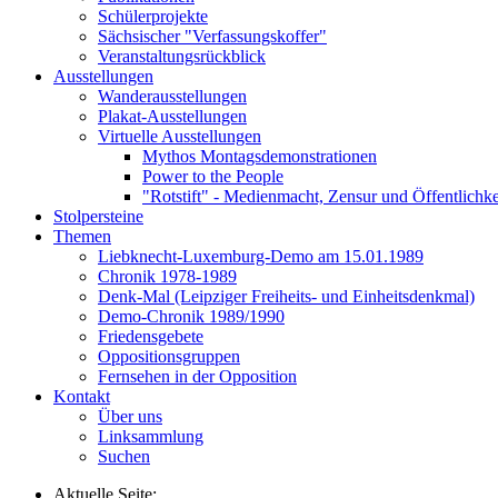
Schülerprojekte
Sächsischer "Verfassungskoffer"
Veranstaltungsrückblick
Ausstellungen
Wanderausstellungen
Plakat-Ausstellungen
Virtuelle Ausstellungen
Mythos Montagsdemonstrationen
Power to the People
"Rotstift" - Medienmacht, Zensur und Öffentlichk
Stolpersteine
Themen
Liebknecht-Luxemburg-Demo am 15.01.1989
Chronik 1978-1989
Denk-Mal (Leipziger Freiheits- und Einheitsdenkmal)
Demo-Chronik 1989/1990
Friedensgebete
Oppositionsgruppen
Fernsehen in der Opposition
Kontakt
Über uns
Linksammlung
Suchen
Aktuelle Seite: