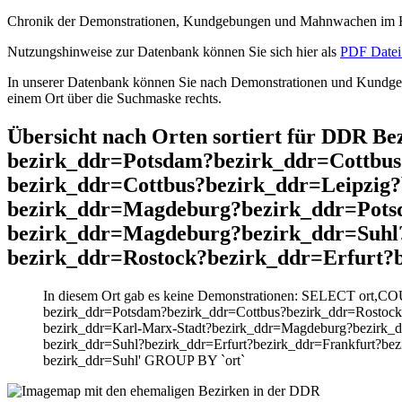
Chronik der Demonstrationen, Kundgebungen und Mahnwachen im He
Nutzungshinweise zur Datenbank können Sie sich hier als
PDF Datei 
In unserer Datenbank können Sie nach Demonstrationen und Kundgebu
einem Ort über die Suchmaske rechts.
Übersicht nach Orten sortiert für DDR B
bezirk_ddr=Potsdam?bezirk_ddr=Cottbus
bezirk_ddr=Cottbus?bezirk_ddr=Leipzig
bezirk_ddr=Magdeburg?bezirk_ddr=Pots
bezirk_ddr=Magdeburg?bezirk_ddr=Suhl?
bezirk_ddr=Rostock?bezirk_ddr=Erfurt?
In diesem Ort gab es keine Demonstrationen: SELECT ort,CO
bezirk_ddr=Potsdam?bezirk_ddr=Cottbus?bezirk_ddr=Rostock
bezirk_ddr=Karl-Marx-Stadt?bezirk_ddr=Magdeburg?bezirk_
bezirk_ddr=Suhl?bezirk_ddr=Erfurt?bezirk_ddr=Frankfurt?be
bezirk_ddr=Suhl' GROUP BY `ort`