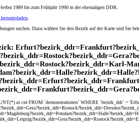
rbst 1989 bis zum Frühjahr 1990 in der ehemaligen DDR.
herunterladen
.
ngen suchen. Dazu wählen Sie den Bezirk auf der Karte und Sie beko
ezirk: Erfurt?bezirk_ddr=Frankfurt?bezir
?bezirk_ddr=Rostock?bezirk_ddr=Gera?b
?bezirk_ddr=Rostock?bezirk_ddr=Karl-Ma
dam?bezirk_ddr=Halle?bezirk_ddr=Halle?
bezirk_ddr=Erfurt?bezirk_ddr=Frankfurt
bezirk_ddr=Frankfurt?bezirk_ddr=Gera?b
UNT(*) as cnt FROM `demonstrationen` WHERE `bezirk_ddr` = 'Erfurt
?bezirk_ddr=Gera?bezirk_ddr=Rostock?bezirk_ddr=Dresden?bezirk_d
ddr=Magdeburg?bezirk_ddr=Potsdam?bezirk_ddr=Halle?bezirk_ddr=Ha
zirk_ddr=Leipzig?bezirk_ddr=Gera?bezirk_ddr=Rostock?bezirk_ddr=E