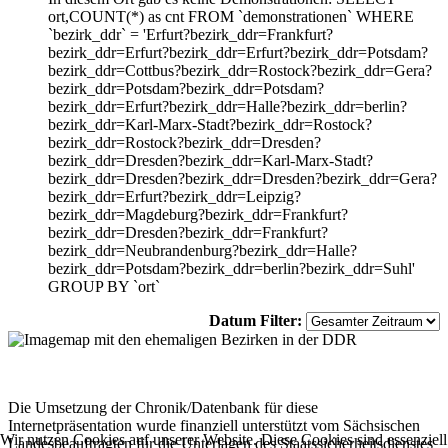
ort,COUNT(*) as cnt FROM `demonstrationen` WHERE
`bezirk_ddr` = 'Erfurt?bezirk_ddr=Frankfurt?
bezirk_ddr=Erfurt?bezirk_ddr=Erfurt?bezirk_ddr=Potsdam?
bezirk_ddr=Cottbus?bezirk_ddr=Rostock?bezirk_ddr=Gera?
bezirk_ddr=Potsdam?bezirk_ddr=Potsdam?
bezirk_ddr=Erfurt?bezirk_ddr=Halle?bezirk_ddr=berlin?
bezirk_ddr=Karl-Marx-Stadt?bezirk_ddr=Rostock?
bezirk_ddr=Rostock?bezirk_ddr=Dresden?
bezirk_ddr=Dresden?bezirk_ddr=Karl-Marx-Stadt?
bezirk_ddr=Dresden?bezirk_ddr=Dresden?bezirk_ddr=Gera?
bezirk_ddr=Erfurt?bezirk_ddr=Leipzig?
bezirk_ddr=Magdeburg?bezirk_ddr=Frankfurt?
bezirk_ddr=Dresden?bezirk_ddr=Frankfurt?
bezirk_ddr=Neubrandenburg?bezirk_ddr=Halle?
bezirk_ddr=Potsdam?bezirk_ddr=berlin?bezirk_ddr=Suhl'
GROUP BY `ort`
Datum Filter:
Die Umsetzung der Chronik/Datenbank für diese
Internetpräsentation wurde finanziell unterstützt vom Sächsischen
Wir nutzen Cookies auf unserer Website. Diese Cookies sind essenziell
Landesbeauftragten für die Unterlagen des Staatssicherheitsdienstes