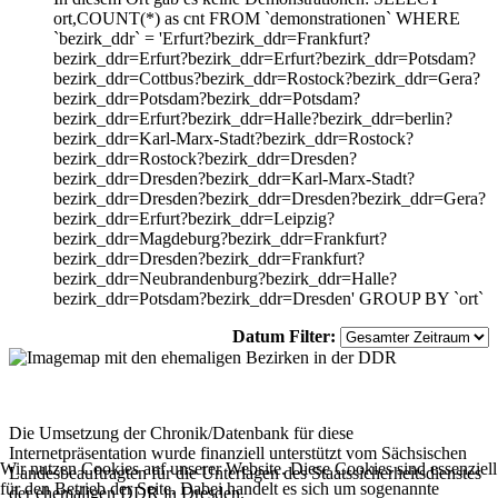
ort,COUNT(*) as cnt FROM `demonstrationen` WHERE
`bezirk_ddr` = 'Erfurt?bezirk_ddr=Frankfurt?
bezirk_ddr=Erfurt?bezirk_ddr=Erfurt?bezirk_ddr=Potsdam?
bezirk_ddr=Cottbus?bezirk_ddr=Rostock?bezirk_ddr=Gera?
bezirk_ddr=Potsdam?bezirk_ddr=Potsdam?
bezirk_ddr=Erfurt?bezirk_ddr=Halle?bezirk_ddr=berlin?
bezirk_ddr=Karl-Marx-Stadt?bezirk_ddr=Rostock?
bezirk_ddr=Rostock?bezirk_ddr=Dresden?
bezirk_ddr=Dresden?bezirk_ddr=Karl-Marx-Stadt?
bezirk_ddr=Dresden?bezirk_ddr=Dresden?bezirk_ddr=Gera?
bezirk_ddr=Erfurt?bezirk_ddr=Leipzig?
bezirk_ddr=Magdeburg?bezirk_ddr=Frankfurt?
bezirk_ddr=Dresden?bezirk_ddr=Frankfurt?
bezirk_ddr=Neubrandenburg?bezirk_ddr=Halle?
bezirk_ddr=Potsdam?bezirk_ddr=Dresden' GROUP BY `ort`
Datum Filter:
Die Umsetzung der Chronik/Datenbank für diese
Internetpräsentation wurde finanziell unterstützt vom Sächsischen
Wir nutzen Cookies auf unserer Website. Diese Cookies sind essenziell
Landesbeauftragten für die Unterlagen des Staatssicherheitsdienstes
für den Betrieb der Seite. Dabei handelt es sich um sogenannte
der ehemaligen DDR in Dresden.