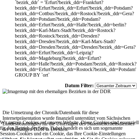
`bezirk_ddr` = 'Erfurt?bezirk_ddr=Frankfurt?
bezirk_ddr=Erfurt?bezirk_ddr=Erfurt?bezirk_ddr=Potsdam?
bezirk_ddr=Cottbus?bezirk_ddr=Rostock?bezirk_ddr=Gera?
bezirk_ddr=Potsdam?bezirk_ddr=Potsdam?
bezirk_ddr=Erfurt?bezirk_ddr=Halle?bezirk_ddr=berlin?
bezirk_ddr=Karl-Marx-Stadt?bezirk_ddr=Rostock?
bezirk_ddr=Rostock?bezirk_ddr=Dresden?
bezirk_ddr=Dresden?bezirk_ddr=Karl-Marx-Stadt?
bezirk_ddr=Dresden?bezirk_ddr=Dresden?bezirk_ddr=Gera?
bezirk_ddr=Erfurt?bezirk_ddr=Leipzig?
bezirk_ddr=Magdeburg?bezirk_ddr=Erfurt?
bezirk_ddr=Halle?bezirk_ddr=Potsdam?bezirk_ddr=Rostock?
bezirk_ddr=Erfurt?bezirk_ddr=Rostock?bezirk_ddr=Potsdam'
GROUP BY `ort`
Datum Filter:
Die Umsetzung der Chronik/Datenbank für diese
Internetpräsentation wurde finanziell unterstützt vom Sächsischen
Wir nutzen Cookies auf unserer Website. Diese Cookies sind essenziell
Landesbeauftragten für die Unterlagen des Staatssicherheitsdienstes
für den Betrieb der Seite. Dabei handelt es sich um sogenannte
der ehemaligen DDR in Dresden.
Session-Cookies und ein Cookie, das Ihre Cookie-Einstellungen