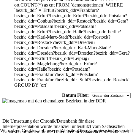
ort,COUNT(*) as cnt FROM `demonstrationen` WHERE
`bezirk_ddr` = 'Erfurt?bezirk_ddr=Frankfurt?
bezirk_ddr=Erfurt?bezirk_ddr=Erfurt?bezirk_ddr=Potsdam?
bezirk_ddr=Cottbus?bezirk_ddr=Rostock?bezirk_ddr=Gera?
bezirk_ddr=Potsdam?bezirk_ddr=Potsdam?
bezirk_ddr=Erfurt?bezirk_ddr=Halle?bezirk_ddr=berlin?
bezirk_ddr=Karl-Marx-Stadt?bezirk_ddr=Rostock?
bezirk_ddr=Rostock?bezirk_ddr=Dresden?
bezirk_ddr=Dresden?bezirk_ddr=Karl-Marx-Stadt?
bezirk_ddr=Dresden?bezirk_ddr=Dresden?bezirk_ddr=Gera?
bezirk_ddr=Erfurt?bezirk_ddr=Leipzig?
bezirk_ddr=Magdeburg?bezirk_ddr=Erfurt?
bezirk_ddr=Halle?bezirk_ddr=Potsdam?
bezirk_ddr=Frankfurt?bezirk_ddr=Potsdam?
bezirk_ddr=Frankfurt?bezirk_ddr=Suhl?bezirk_ddr=Rostock'
GROUP BY `ort`
Datum Filter:
Die Umsetzung der Chronik/Datenbank für diese
Internetpräsentation wurde finanziell unterstützt vom Sächsischen
Wir nutzen Cookies auf unserer Website. Diese Cookies sind essenziell
Landesbeauftragten für die Unterlagen des Staatssicherheitsdienstes