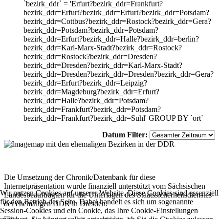
`bezirk_ddr` = 'Erfurt?bezirk_ddr=Frankfurt?
bezirk_ddr=Erfurt?bezirk_ddr=Erfurt?bezirk_ddr=Potsdam?
bezirk_ddr=Cottbus?bezirk_ddr=Rostock?bezirk_ddr=Gera?
bezirk_ddr=Potsdam?bezirk_ddr=Potsdam?
bezirk_ddr=Erfurt?bezirk_ddr=Halle?bezirk_ddr=berlin?
bezirk_ddr=Karl-Marx-Stadt?bezirk_ddr=Rostock?
bezirk_ddr=Rostock?bezirk_ddr=Dresden?
bezirk_ddr=Dresden?bezirk_ddr=Karl-Marx-Stadt?
bezirk_ddr=Dresden?bezirk_ddr=Dresden?bezirk_ddr=Gera?
bezirk_ddr=Erfurt?bezirk_ddr=Leipzig?
bezirk_ddr=Magdeburg?bezirk_ddr=Erfurt?
bezirk_ddr=Halle?bezirk_ddr=Potsdam?
bezirk_ddr=Frankfurt?bezirk_ddr=Potsdam?
bezirk_ddr=Frankfurt?bezirk_ddr=Suhl' GROUP BY `ort`
Datum Filter:
Die Umsetzung der Chronik/Datenbank für diese
Internetpräsentation wurde finanziell unterstützt vom Sächsischen
Wir nutzen Cookies auf unserer Website. Diese Cookies sind essenziell
Landesbeauftragten für die Unterlagen des Staatssicherheitsdienstes
für den Betrieb der Seite. Dabei handelt es sich um sogenannte
der ehemaligen DDR in Dresden.
Session-Cookies und ein Cookie, das Ihre Cookie-Einstellungen