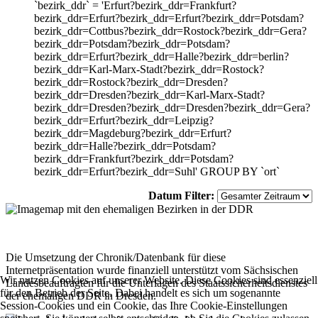
`bezirk_ddr` = 'Erfurt?bezirk_ddr=Frankfurt?
bezirk_ddr=Erfurt?bezirk_ddr=Erfurt?bezirk_ddr=Potsdam?
bezirk_ddr=Cottbus?bezirk_ddr=Rostock?bezirk_ddr=Gera?
bezirk_ddr=Potsdam?bezirk_ddr=Potsdam?
bezirk_ddr=Erfurt?bezirk_ddr=Halle?bezirk_ddr=berlin?
bezirk_ddr=Karl-Marx-Stadt?bezirk_ddr=Rostock?
bezirk_ddr=Rostock?bezirk_ddr=Dresden?
bezirk_ddr=Dresden?bezirk_ddr=Karl-Marx-Stadt?
bezirk_ddr=Dresden?bezirk_ddr=Dresden?bezirk_ddr=Gera?
bezirk_ddr=Erfurt?bezirk_ddr=Leipzig?
bezirk_ddr=Magdeburg?bezirk_ddr=Erfurt?
bezirk_ddr=Halle?bezirk_ddr=Potsdam?
bezirk_ddr=Frankfurt?bezirk_ddr=Potsdam?
bezirk_ddr=Erfurt?bezirk_ddr=Suhl' GROUP BY `ort`
Datum Filter:
Die Umsetzung der Chronik/Datenbank für diese
Internetpräsentation wurde finanziell unterstützt vom Sächsischen
Wir nutzen Cookies auf unserer Website. Diese Cookies sind essenziell
Landesbeauftragten für die Unterlagen des Staatssicherheitsdienstes
für den Betrieb der Seite. Dabei handelt es sich um sogenannte
der ehemaligen DDR in Dresden.
Session-Cookies und ein Cookie, das Ihre Cookie-Einstellungen