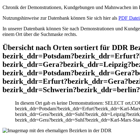
Chronik der Demonstrationen, Kundgebungen und Mahnwachen im He
Nutzungshinweise zur Datenbank können Sie sich hier als
PDF Datei 
In unserer Datenbank können Sie nach Demonstrationen und Kundgebu
einem Ort über die Suchmaske rechts.
Übersicht nach Orten sortiert für DDR 
bezirk_ddr=Potsdam?bezirk_ddr=Erfurt?
bezirk_ddr=Gera?bezirk_ddr=Leipzig?be
bezirk_ddr=Potsdam?bezirk_ddr=Gera?b
bezirk_ddr=Erfurt?bezirk_ddr=Gera?bez
bezirk_ddr=Schwerin?bezirk_ddr=berlin?
In diesem Ort gab es keine Demonstrationen: SELECT ort,C
bezirk_ddr=Potsdam?bezirk_ddr=Erfurt?bezirk_ddr=Karl-Mar
bezirk_ddr=Gera?bezirk_ddr=Suhl?bezirk_ddr=Leipzig?bezir
bezirk_ddr=Gera?bezirk_ddr=Suhl?bezirk_ddr=Karl-Marx-Stad