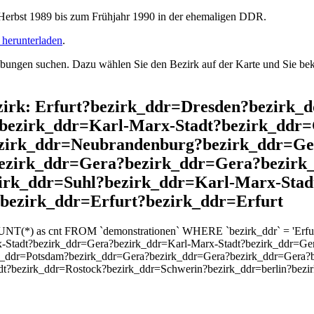
rbst 1989 bis zum Frühjahr 1990 in der ehemaligen DDR.
herunterladen
.
ngen suchen. Dazu wählen Sie den Bezirk auf der Karte und Sie beko
Bezirk: Erfurt?bezirk_ddr=Dresden?bezir
bezirk_ddr=Karl-Marx-Stadt?bezirk_ddr
zirk_ddr=Neubrandenburg?bezirk_ddr=Ge
ezirk_ddr=Gera?bezirk_ddr=Gera?bezirk
irk_ddr=Suhl?bezirk_ddr=Karl-Marx-Stad
bezirk_ddr=Erfurt?bezirk_ddr=Erfurt
OUNT(*) as cnt FROM `demonstrationen` WHERE `bezirk_ddr` = 'Erf
x-Stadt?bezirk_ddr=Gera?bezirk_ddr=Karl-Marx-Stadt?bezirk_ddr=G
k_ddr=Potsdam?bezirk_ddr=Gera?bezirk_ddr=Gera?bezirk_ddr=Gera?b
t?bezirk_ddr=Rostock?bezirk_ddr=Schwerin?bezirk_ddr=berlin?bezir