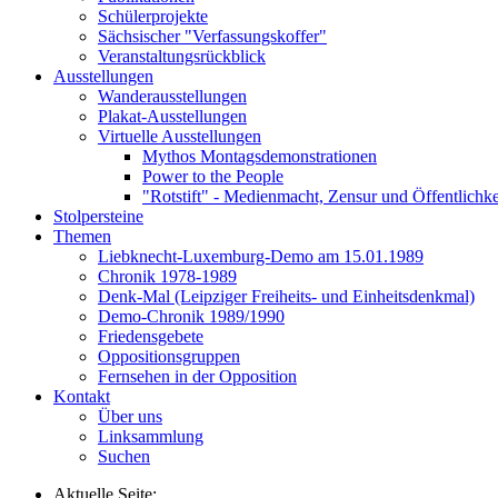
Schülerprojekte
Sächsischer "Verfassungskoffer"
Veranstaltungsrückblick
Ausstellungen
Wanderausstellungen
Plakat-Ausstellungen
Virtuelle Ausstellungen
Mythos Montagsdemonstrationen
Power to the People
"Rotstift" - Medienmacht, Zensur und Öffentlichk
Stolpersteine
Themen
Liebknecht-Luxemburg-Demo am 15.01.1989
Chronik 1978-1989
Denk-Mal (Leipziger Freiheits- und Einheitsdenkmal)
Demo-Chronik 1989/1990
Friedensgebete
Oppositionsgruppen
Fernsehen in der Opposition
Kontakt
Über uns
Linksammlung
Suchen
Aktuelle Seite: