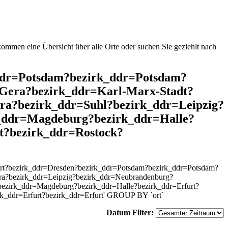
mmen eine Übersicht über alle Orte oder suchen Sie geziehlt nach
k_ddr=Potsdam?bezirk_ddr=Potsdam?
=Gera?bezirk_ddr=Karl-Marx-Stadt?
ra?bezirk_ddr=Suhl?bezirk_ddr=Leipzig?
_ddr=Magdeburg?bezirk_ddr=Halle?
t?bezirk_ddr=Rostock?
urt?bezirk_ddr=Dresden?bezirk_ddr=Potsdam?bezirk_ddr=Potsdam?
era?bezirk_ddr=Leipzig?bezirk_ddr=Neubrandenburg?
ezirk_ddr=Magdeburg?bezirk_ddr=Halle?bezirk_ddr=Erfurt?
k_ddr=Erfurt?bezirk_ddr=Erfurt' GROUP BY `ort`
Datum Filter: