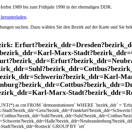
rbst 1989 bis zum Frühjahr 1990 in der ehemaligen DDR.
herunterladen
.
ngen suchen. Dazu wählen Sie den Bezirk auf der Karte und Sie beko
Bezirk: Erfurt?bezirk_ddr=Dresden?bezir
bezirk_ddr=Karl-Marx-Stadt?bezirk_ddr=
furt?bezirk_ddr=Erfurt?bezirk_ddr=Neub
zirk_ddr=Suhl?bezirk_ddr=Cottbus?bezir
bezirk_ddr=Schwerin?bezirk_ddr=Karl-Ma
enburg?bezirk_ddr=Cottbus?bezirk_ddr=D
ezirk_ddr=Karl-Marx-Stadt?bezirk_ddr=R
OUNT(*) as cnt FROM `demonstrationen` WHERE `bezirk_ddr` = 'Erf
-Stadt?bezirk_ddr=Gera?bezirk_ddr=Frankfurt?bezirk_ddr=Schwerin?
Cottbus?bezirk_ddr=Suhl?bezirk_ddr=Suhl?bezirk_ddr=Cottbus?bezi
r=Schwerin?bezirk_ddr=Halle?bezirk_ddr=Neubrandenburg?bezirk_d
-Stadt?bezirk_ddr=Rostock' GROUP BY `ort`