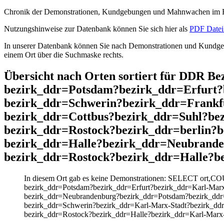
Chronik der Demonstrationen, Kundgebungen und Mahnwachen im He
Nutzungshinweise zur Datenbank können Sie sich hier als
PDF Datei 
In unserer Datenbank können Sie nach Demonstrationen und Kundgebu
einem Ort über die Suchmaske rechts.
Übersicht nach Orten sortiert für DDR 
bezirk_ddr=Potsdam?bezirk_ddr=Erfurt?
bezirk_ddr=Schwerin?bezirk_ddr=Frank
bezirk_ddr=Cottbus?bezirk_ddr=Suhl?be
bezirk_ddr=Rostock?bezirk_ddr=berlin?
bezirk_ddr=Halle?bezirk_ddr=Neubrand
bezirk_ddr=Rostock?bezirk_ddr=Halle?b
In diesem Ort gab es keine Demonstrationen: SELECT ort,C
bezirk_ddr=Potsdam?bezirk_ddr=Erfurt?bezirk_ddr=Karl-Marx
bezirk_ddr=Neubrandenburg?bezirk_ddr=Potsdam?bezirk_ddr=
bezirk_ddr=Schwerin?bezirk_ddr=Karl-Marx-Stadt?bezirk_dd
bezirk_ddr=Rostock?bezirk_ddr=Halle?bezirk_ddr=Karl-Marx