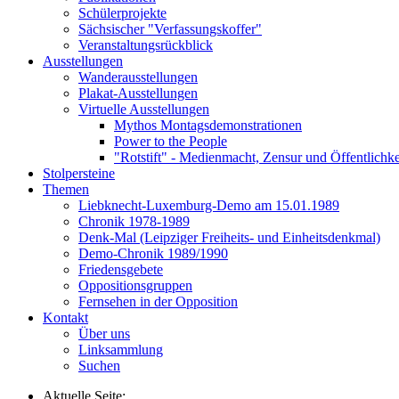
Schülerprojekte
Sächsischer "Verfassungskoffer"
Veranstaltungsrückblick
Ausstellungen
Wanderausstellungen
Plakat-Ausstellungen
Virtuelle Ausstellungen
Mythos Montagsdemonstrationen
Power to the People
"Rotstift" - Medienmacht, Zensur und Öffentlichk
Stolpersteine
Themen
Liebknecht-Luxemburg-Demo am 15.01.1989
Chronik 1978-1989
Denk-Mal (Leipziger Freiheits- und Einheitsdenkmal)
Demo-Chronik 1989/1990
Friedensgebete
Oppositionsgruppen
Fernsehen in der Opposition
Kontakt
Über uns
Linksammlung
Suchen
Aktuelle Seite: